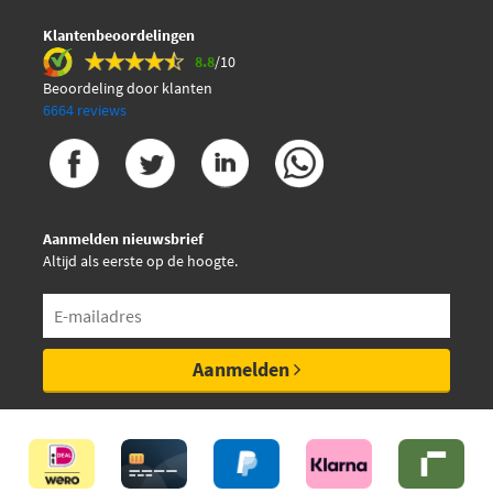
Mapco 12743
Klantenbeoordelingen
8.8
/10
NK 844714
Beoordeling door klanten
6664 reviews
€ 127,76
Nexus F1A041NX
€ 415,79
Nexus F1A300NX
Aanmelden nieuwsbrief
€ 393,10
Nexus F1A301NX
Altijd als eerste op de hoogte.
€ 133,55
Nexus F1W007NX
€ 132,13
Nexus F1W008NX
Aanmelden
€ 152,42
Nexus F1W042NX
€ 139,68
Nexus F1W058NX