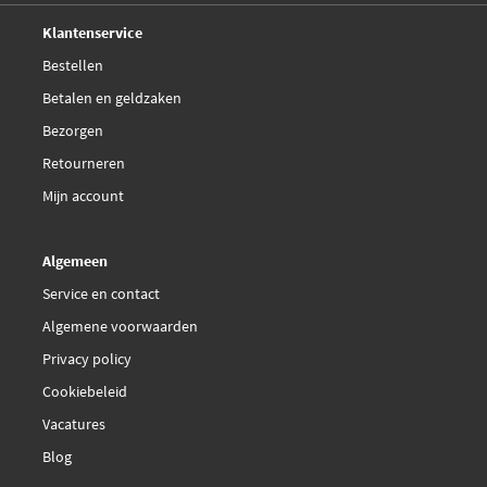
Deskundig,
advies
Klantenservice
Lucas LKCA600067F
Bestellen
Betalen en geldzaken
Lucas LKCA600114
Bezorgen
Retourneren
Lucas LKCA600145D
Mijn account
Lucas LKCA600150D
Algemeen
Mapco 10755
Service en contact
Algemene voorwaarden
Mapco 10760
Privacy policy
Cookiebeleid
Mapco 10765
Vacatures
Mapco 10775
Blog