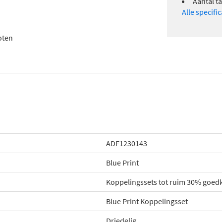
Aantal t
Alle specifi
oten
ADF1230143
Blue Print
Koppelingssets tot ruim 30% goed
Blue Print Koppelingsset
Driedelig