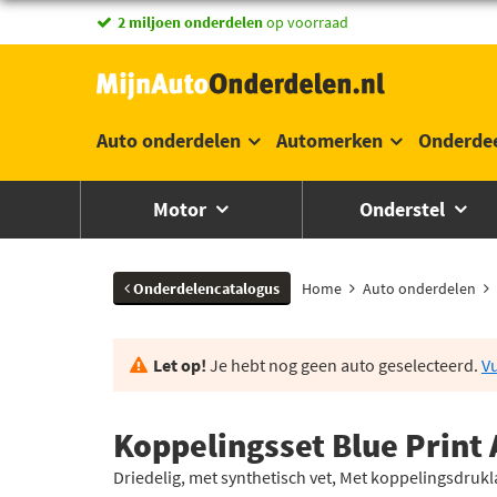
vandaag besteld,
2 miljoen onderdelen
morgen in huis *
op voorraad
Auto onderdelen
Automerken
Onderde
Motor
Onderstel
Onderdelencatalogus
Home
Auto onderdelen
Let op!
Je hebt nog geen auto geselecteerd.
Vu
Koppelingsset Blue Print
Driedelig, met synthetisch vet, Met koppelingsdrukl