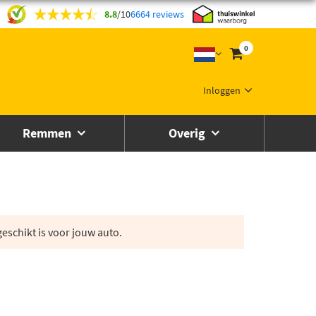
8.8
/
10
6664 reviews
0
Inloggen
Remmen
Overig
eschikt is voor jouw auto.