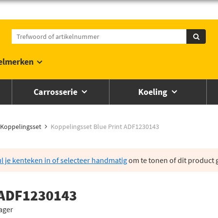
elmerken
Carrosserie
Koeling
Koppelingsset
Koppelingsset Blue Print ADF1230143
l je kenteken in of selecteer handmatig
om te tonen of dit product g
 ADF1230143
ager