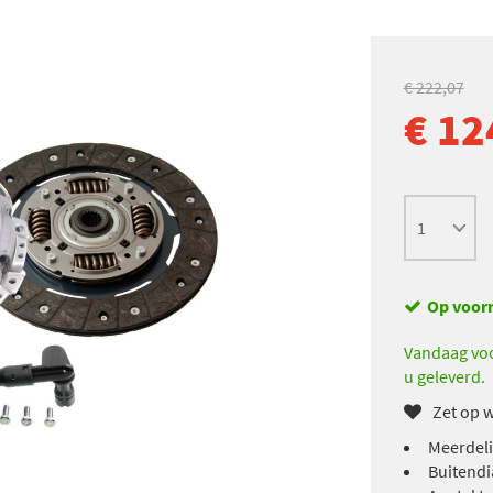
€ 222,07
€ 12
Op voor
Vandaag voo
u geleverd.
Zet op w
Meerdeli
Buitendi