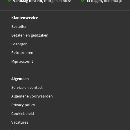
Vandaag besteld,
morgen in huis! *
14 dagen,
bedenktijd
Kawe WS0402A
Deskundig,
advies
Klantenservice
LPR 05P2024
Bestellen
Betalen en geldzaken
Magneti Marelli
Bezorgen
363700406094
Retourneren
Magneti Marelli
Mijn account
363916061180
Algemeen
Malo 1051301
Service en contact
€ 25,26
Algemene voorwaarden
Maxgear 19-3601
Privacy policy
€ 9,93
Maxgear 23-0085
Cookiebeleid
Vacatures
Mintex MDB3723