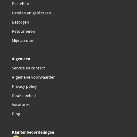
Bestellen
€ 38,43
Engitech ENT960033
Betalen en geldzaken
Bezorgen
FAE 80218
Retourneren
Facet 9.8120
Mijn account
Febi Bilstein 19032
Algemeen
Service en contact
€ 64,47
Febi Bilstein 27132
Algemene voorwaarden
Privacy policy
Fispa 85.30062
Cookiebeleid
Fispa 85.30062A2
Vacatures
Blog
Gebe 9 4012 1
Klantenbeoordelingen
Gebe 9 4504 1