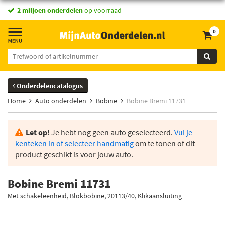
vandaag besteld,
2 miljoen onderdelen
morgen in huis *
op voorraad
0
Onderdelencatalogus
Home
Auto onderdelen
Bobine
Bobine Bremi 11731
Let op!
Je hebt nog geen auto geselecteerd.
Vul je
kenteken in of selecteer handmatig
om te tonen of dit
product geschikt is voor jouw auto.
Bobine Bremi 11731
Met schakeleenheid, Blokbobine, 20113/40, Klikaansluiting