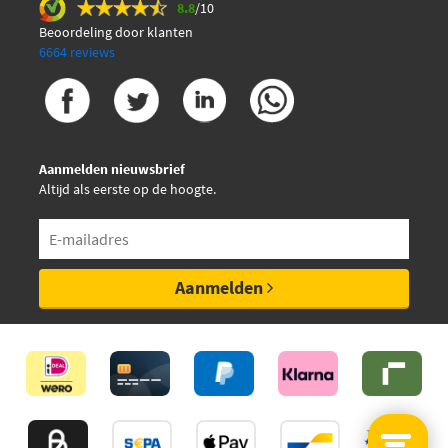
8.8
/10
Beoordeling door klanten
Herth+Buss Elparts
6664 reviews
19020007
Hitachi 2508425
Aanmelden nieuwsbrief
Hitachi 2508704
Altijd als eerste op de hoogte.
Hüco 138425
Hüco 138704
Aanmelden
Japanparts BO-0908JM
Japanparts BO-0931JM
Jp Group 1191600700