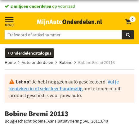
2 miljoen onderdelen
op voorraad
0
Onderdelencatalogus
Home
Auto onderdelen
Bobine
Bobine Bremi 20113
Let op!
Je hebt nog geen auto geselecteerd.
Vul je
kenteken in of selecteer handmatig
om te tonen of dit
product geschikt is voor jouw auto.
Bobine Bremi 20113
Bougieschacht bobine, Aansluituitvoering SAE, 20113/40