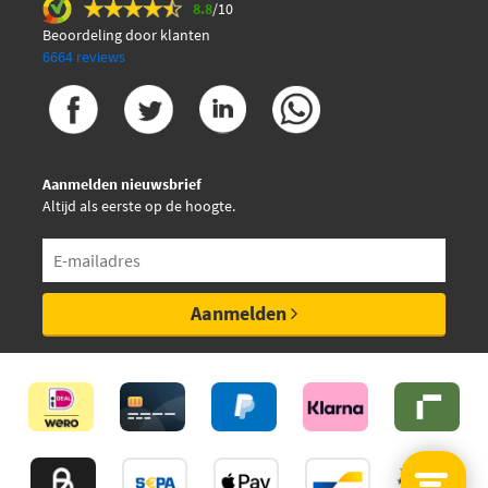
8.8
/10
Sidat 85.30540
Beoordeling door klanten
6664 reviews
Standard 12168
Valeo 245362
Aanmelden nieuwsbrief
WAI CUF2168
Altijd als eerste op de hoogte.
WAI CUF528
Aanmelden