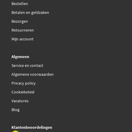
Bestellen
Lucas Electrical DMB2062
Betalen en geldzaken
Bezorgen
Lucas DMB2062
Retourneren
Magneti Marelli
Mijn account
060717238012
Algemeen
€ 31,92
Maxgear 13-0262
Service en contact
€ 43,71
Algemene voorwaarden
Meat Doria 10775
Privacy policy
€ 64,76
Meyle 34-14 885 0002
Cookiebeleid
Vacatures
Motorad 3IC230
Blog
€ 98,11
NGK 49057
Klantenbeoordelingen