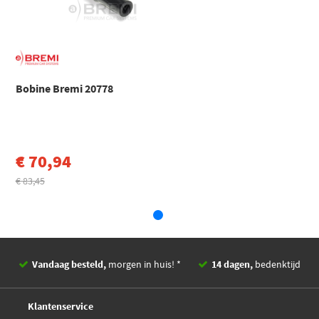
Toon meer
Herth+Buss Jakoparts
J5378008
Japanparts BO-812
Bobine Bremi 20778
KW 470 553
Meat Doria 10811E
€ 70,94
€ 83,45
€ 41,10
NGK 48749
NGK 49047
Sidat 85.30577A2
Vandaag besteld,
morgen in huis! *
14 dagen,
bedenktijd
Deskundig,
advies
Klantenservice