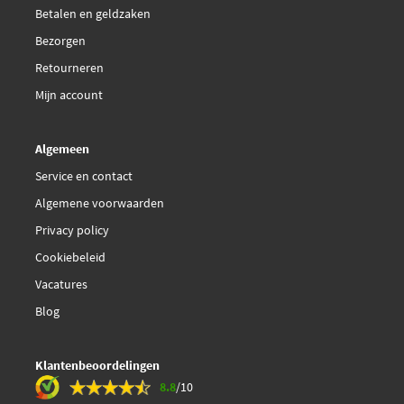
Betalen en geldzaken
Optimal 201138
Bezorgen
€ 142,71
Retourneren
SKF VKBA 6507
Mijn account
€ 83,93
Swag 40 92 8141
Algemeen
€ 27,06
Swag 70 92 8142
Service en contact
Algemene voorwaarden
Topran 207 392
Privacy policy
Cookiebeleid
Topran 208 078
Vacatures
Blog
Klantenbeoordelingen
8.8
/10