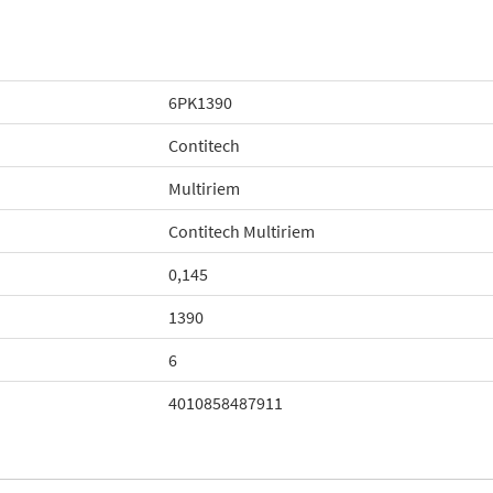
6PK1390
Contitech
Multiriem
Contitech Multiriem
0,145
1390
6
4010858487911