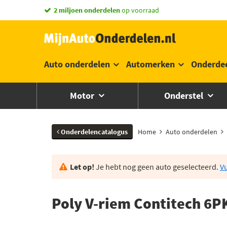
vandaag besteld,
morgen in huis *
Auto onderdelen
Automerken
Onderde
Motor
Onderstel
Onderdelencatalogus
Home
Auto onderdelen
Let op!
Je hebt nog geen auto geselecteerd.
Vu
Poly V-riem Contitech 6P