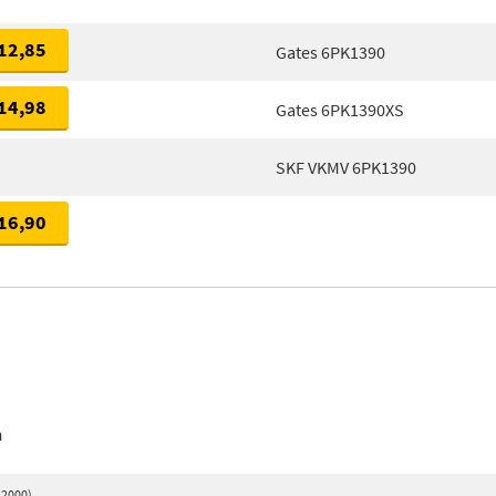
12,85
Gates 6PK1390
14,98
Gates 6PK1390XS
SKF VKMV 6PK1390
16,90
n
 2000)