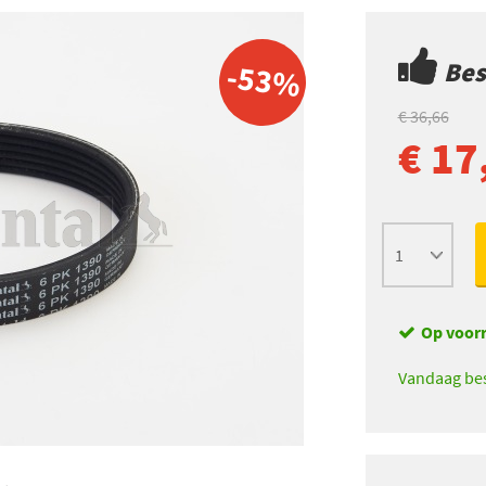
Best
-53%
€ 36,66
€ 17
Op voor
Vandaag bes