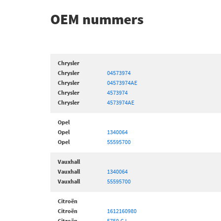
OEM nummers
Chrysler
Chrysler
04573974
Chrysler
04573974AE
Chrysler
4573974
Chrysler
4573974AE
Opel
Opel
1340064
Opel
55595700
Vauxhall
Vauxhall
1340064
Vauxhall
55595700
Citroën
Citroën
1612160980
Citroën
5750.GJ