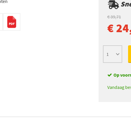
oten
Sne
€ 39,71
€ 24
Op voor
Vandaag bes