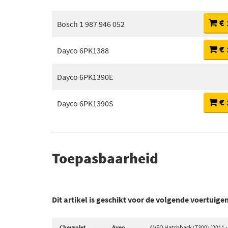
€ 
Bosch 1 987 946 052
€ 
Dayco 6PK1388
Dayco 6PK1390E
€ 
Dayco 6PK1390S
Toepasbaarheid
Dit artikel is geschikt voor de volgende voertuige
Chevrolet
Aveo
AVEO Hatchback (T300) (2011 -