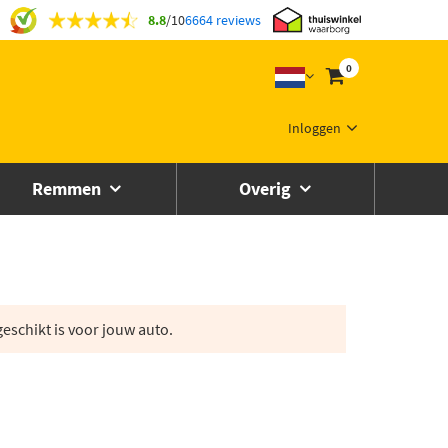
8.8
/
10
6664 reviews
0
Inloggen
Remmen
Overig
eschikt is voor jouw auto.