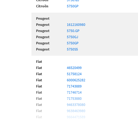
Citroën
5750GP
Peugeot
Peugeot
1612160980
Peugeot
5750.GP
Peugeot
5750GJ
Peugeot
5750GP
Peugeot
5750S5
Fiat
Fiat
46520499
Fiat
51758124
Fiat
6000625282
Fiat
71743889
Fiat
71746714
Fiat
71753880
Fiat
9463378080
Fiat
9638463980
Fiat
9664471589