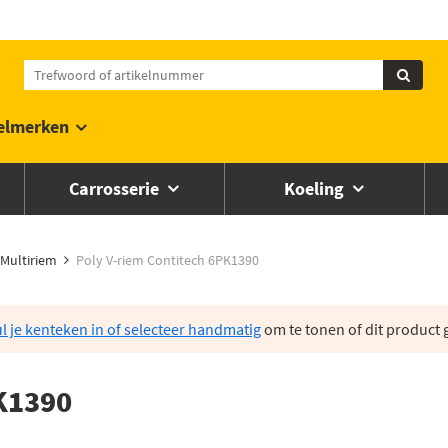
elmerken
Carrosserie
Koeling
Multiriem
Poly V-riem Contitech 6PK1390
l je kenteken in of selecteer handmatig
om te tonen of dit product g
K1390