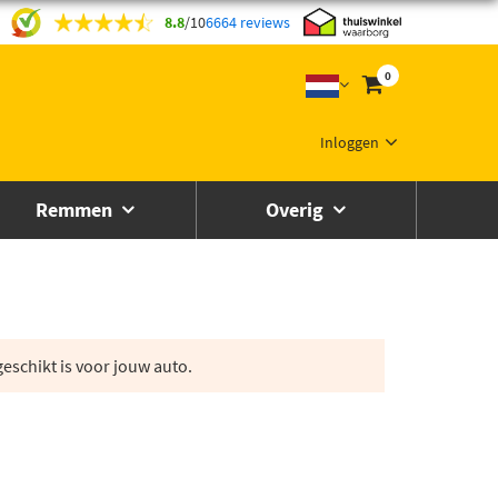
8.8
/
10
6664 reviews
0
Inloggen
Remmen
Overig
eschikt is voor jouw auto.