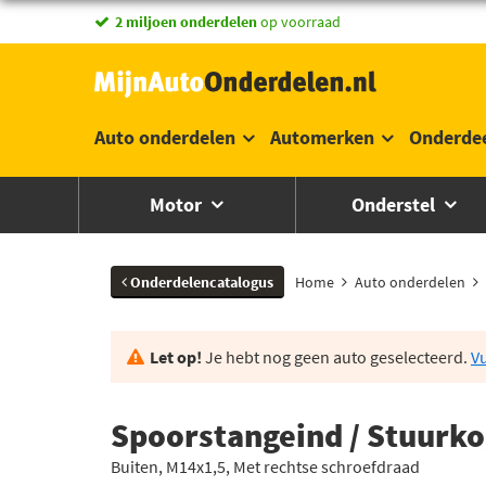
vandaag besteld,
2 miljoen onderdelen
morgen in huis *
op voorraad
Auto onderdelen
Automerken
Onderde
Motor
Onderstel
Onderdelencatalogus
Home
Auto onderdelen
Let op!
Je hebt nog geen auto geselecteerd.
Vu
Spoorstangeind / Stuurko
Buiten, M14x1,5, Met rechtse schroefdraad