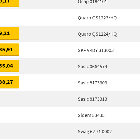
9,17
Ocap 0184101
Quaro QS1223/HQ
9,21
Quaro QS1224/HQ
35,91
SKF VKDY 313003
35,04
Sasic 0664574
38,27
Sasic 8173303
Sasic 8173313
Sidem 53435
Swag 62 71 0002