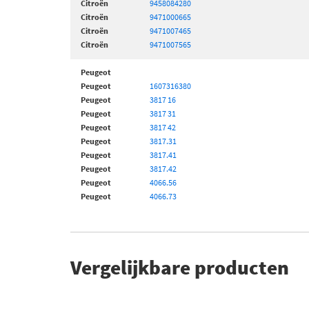
Citroën
9458084280
Citroën
9471000665
Citroën
9471007465
Citroën
9471007565
Peugeot
Peugeot
1607316380
Peugeot
3817 16
Peugeot
3817 31
Peugeot
3817 42
Peugeot
3817.31
Peugeot
3817.41
Peugeot
3817.42
Peugeot
4066.56
Peugeot
4066.73
Vergelijkbare producten