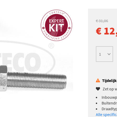
€ 31,06
€ 12
Tijdelij
Zet op w
Inbouwpl
Buitendr
Draadtyp
Alle specifi