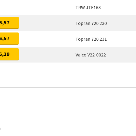
TRW JTE163
6,57
Topran 720 230
6,57
Topran 720 231
6,29
Vaico V22-0022
n