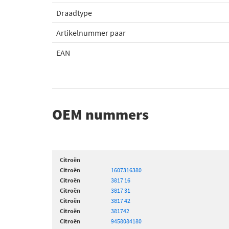
Draadtype
Artikelnummer paar
EAN
OEM nummers
Citroën
Citroën
1607316380
Citroën
3817 16
Citroën
3817 31
Citroën
3817 42
Citroën
381742
Citroën
9458084180