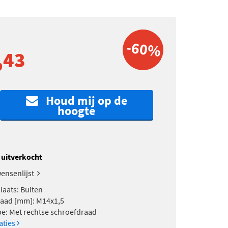
-60%
,43
Houd mij op de
hoogte
k uitverkocht
ensenlijst
aats: Buiten
aad [mm]: M14x1,5
e: Met rechtse schroefdraad
caties