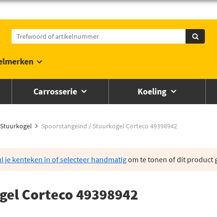
elmerken
Carrosserie
Koeling
Stuurkogel
Spoorstangeind / Stuurkogel Corteco 49398942
l je kenteken in of selecteer handmatig
om te tonen of dit product g
gel Corteco 49398942