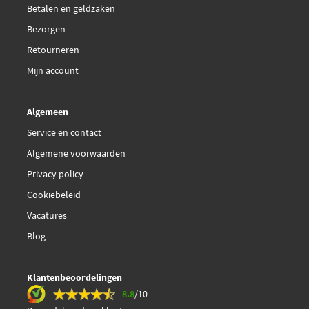
Betalen en geldzaken
Fram CF10204-2
Bezorgen
Retourneren
Hengst Filter E2943LI
Mijn account
€ 14,42
Hengst Filter E2967LI-2
Algemeen
Herth+Buss Jakoparts
Service en contact
J1340840
Algemene voorwaarden
Privacy policy
Hifi Filter SC 4056 KIT
Cookiebeleid
Kavo Parts FCA-10183
Vacatures
Blog
€ 17,13
Knecht LA 191/S
Klantenbeoordelingen
Kolbenschmidt 50014201
8.8
/10