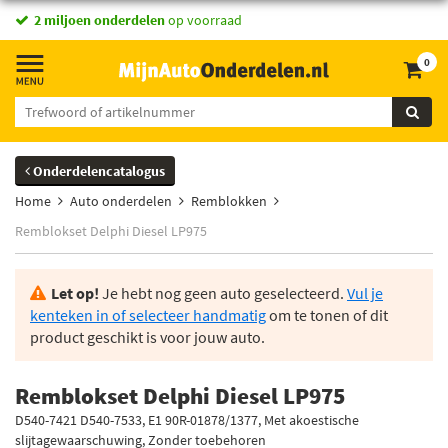
2 miljoen onderdelen
op voorraad
0
Onderdelencatalogus
Home
Auto onderdelen
Remblokken
Remblokset Delphi Diesel LP975
Let op!
Je hebt nog geen auto geselecteerd.
Vul je
kenteken in of selecteer handmatig
om te tonen of dit
product geschikt is voor jouw auto.
Remblokset Delphi Diesel LP975
D540-7421 D540-7533, E1 90R-01878/1377, Met akoestische
slijtagewaarschuwing, Zonder toebehoren