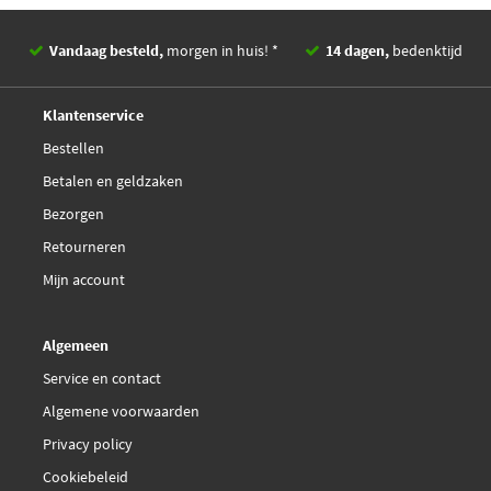
€ 35,94
TRW GDB3274
Infiniti
440607E690
Dikte 2 [mm]
16,3
Infiniti
D40604U090
Vandaag besteld,
morgen in huis! *
14 dagen,
bedenktijd
WVA-nummer
21715, 21714, 21713
Textar 2171401
Deskundig,
advies
Klantenservice
EAN
5012759916759
Valeo 598826
Bestellen
Betalen en geldzaken
Bezorgen
Retourneren
Mijn account
Algemeen
Service en contact
Algemene voorwaarden
Privacy policy
Cookiebeleid