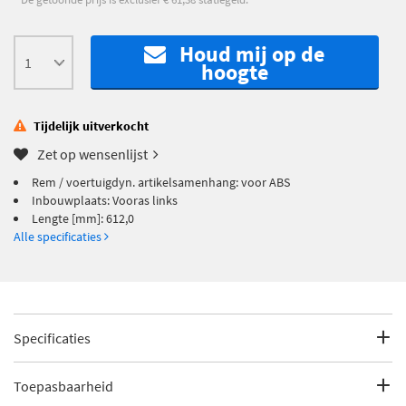
Houd mij op de
hoogte
Tijdelijk uitverkocht
Zet op wensenlijst
Rem / voertuigdyn. artikelsamenhang: voor ABS
Inbouwplaats: Vooras links
Lengte [mm]: 612,0
Alle specificaties
Specificaties
Fabrikantcode
3130350
Toepasbaarheid