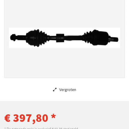
Vergroten
€ 397,80 *
* De getoonde prijs is exclusief € 61,38 statiegeld.