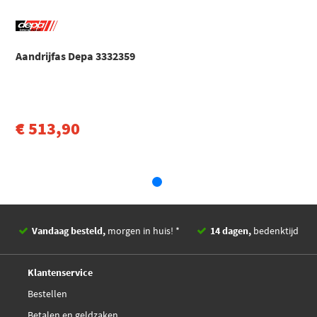
Spidan 24085
Aandrijfas Depa 3332359
€ 513,90
Vandaag besteld,
morgen in huis! *
14 dagen,
bedenktijd
Deskundig,
advies
Klantenservice
Bestellen
Betalen en geldzaken