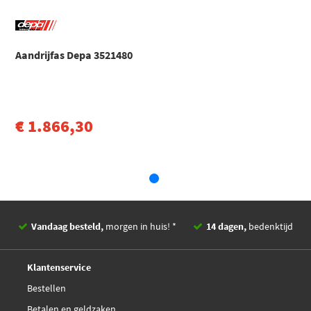
Aandrijfas Depa 3521480
€ 1.866,30
Vandaag besteld,
morgen in huis! *
14 dagen,
bedenktijd
Deskundig,
advies
Klantenservice
Bestellen
Betalen en geldzaken