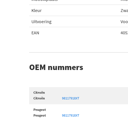
Kleur
Zwa
Uitvoering
Voo
EAN
405
OEM nummers
Citroën
Citroën
98117918XT
Peugeot
Peugeot
98117918XT