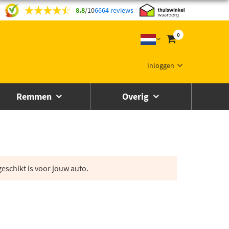
8.8
/
10
6664 reviews
0
Inloggen
Remmen
Overig
eschikt is voor jouw auto.