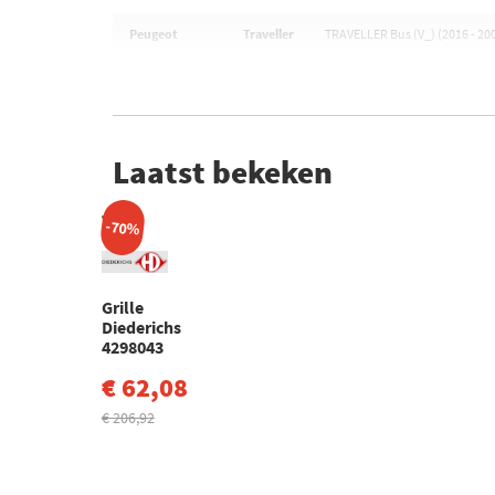
Peugeot
Traveller
TRAVELLER Bus (V_) (2016 - 20
Laatst bekeken
-70%
Grille
Diederichs
4298043
€ 62,08
€ 206,92