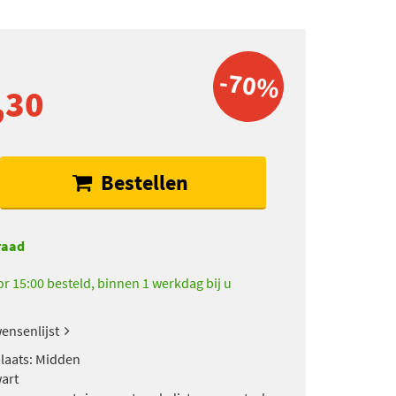
-70%
,30
Bestellen
raad
r 15:00 besteld, binnen 1 werkdag bij u
ensenlijst
laats: Midden
wart