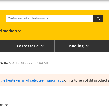
elmerken
Carrosserie
Koeling
Grille
Grille Diederichs 4298043
l je kenteken in of selecteer handmatig
om te tonen of dit product g
ontrol