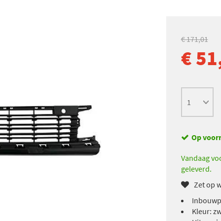
€ 171,01
€ 51
Op voor
Vandaag voo
geleverd.
Zet op w
Inbouwp
Kleur: z