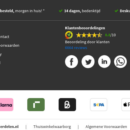
besteld,
morgen in huis! *
14 dagen,
bedenktijd
Desk
Klantenbeoordelingen
8.8
/10
ontact
Beoordeling door klanten
oorwaarden
6664 reviews
cy
d
erdelen.nl
Thuiswinkelwaarborg
Algemene Voorwaarden