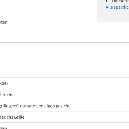
Uitvoeri
Alle specifi
oten
8043
derichs
grille geeft uw auto een eigen gezicht
derichs Grille
den