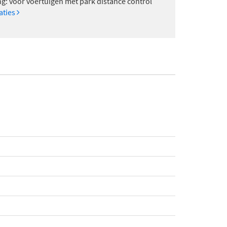
ng: voor voertuigen met park distance control
caties