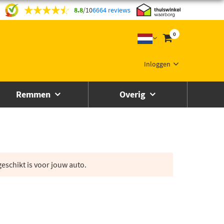
8.8
/
10
6664 reviews
0
Inloggen
Remmen
Overig
eschikt is voor jouw auto.