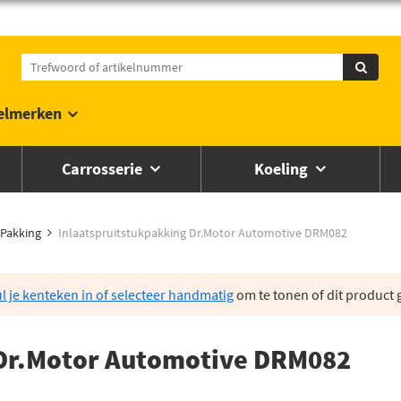
elmerken
Carrosserie
Koeling
Pakking
Inlaatspruitstukpakking Dr.Motor Automotive DRM082
l je kenteken in of selecteer handmatig
om te tonen of dit product g
 Dr.Motor Automotive DRM082