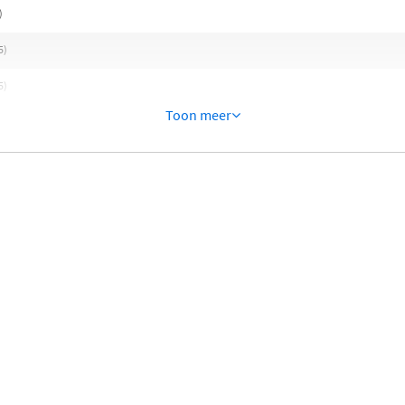
)
5)
5)
Toon meer