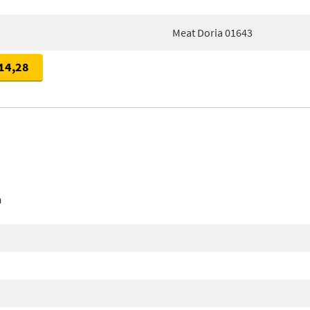
Meat Doria 01643
14,28
n