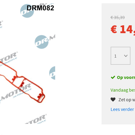
€ 35,39
€ 14
Op voor
Vandaag bes
Zet op w
Lees verder