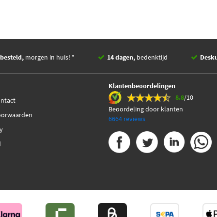
besteld,
morgen in huis! *
14 dagen,
bedenktijd
Desk
Klantenbeoordelingen
8.8
/10
ontact
Beoordeling door klanten
oorwaarden
6664 reviews
cy
d