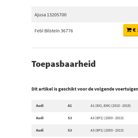
Ajusa 13205700
€ 
Febi Bilstein 36776
Toepasbaarheid
Dit artikel is geschikt voor de volgende voertuige
Audi
A1
A1 (8X1, 8XK) (2010 - 2019)
Audi
S3
A3 (8P1) (2003 - 2013)
Audi
S3
A3 (8P1) (2003 - 2013)