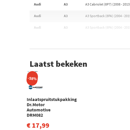
Audi
A3
A3 Cabriolet (8P7) (2008 - 2013
Audi
A3
A3 Sportback (8PA) (2004 - 201
Audi
A3
A3 Sportback (8PA) (2004 - 201
Laatst bekeken
-58%
Inlaatspruitstukpakking
Dr.Motor
Automotive
DRM082
€ 17,99