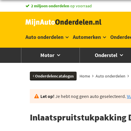
vandaag besteld,
2 miljoen onderdelen
morgen in huis *
op voorraad
Auto onderdelen
Automerken
Onderde
Motor
Onderstel
Onderdelencatalogus
Home
Auto onderdelen
Let op!
Je hebt nog geen auto geselecteerd.
Vu
Inlaatspruitstukpakking