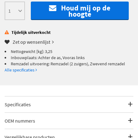
Houd mij op de
hoogte
Tijdelijk uitverkocht
Zet op wensenlijst
Nettogewicht [kg]: 3,25
Inbouwplaats: Achter de as, Vooras links
Remzadel uitvoering: Remzadel (2 zuigers), Zwevend remzadel
Alle specificaties
Specificaties
Fabrikantcode
3100800
OEM nummers
Merk
DRI
Volvo
Vergelijkbare producten