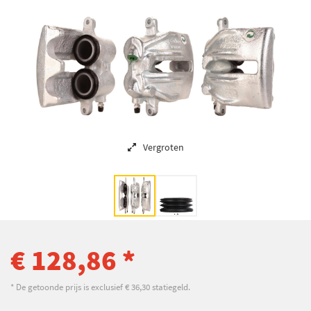
Vergroten
€ 128,86 *
* De getoonde prijs is exclusief € 36,30 statiegeld.