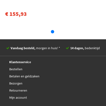
Toon meer
FTE 9290789
Zuigerdiameter [mm]
40
€ 155,93
EAN
5708114088710
FTE RX409803A0
Statiegeld/loodtoeslag
€ 36,30
Kawe 34790
NK 214873
Vandaag besteld,
morgen in huis! *
14 dagen,
bedenktijd
Optimal BC-3014L
Deskundig,
advies
Klantenservice
TMI BR000200
Bestellen
Betalen en geldzaken
TRW BHN104
Bezorgen
Retourneren
TRW BHN104E
Mijn account
Triscan 8170 34790