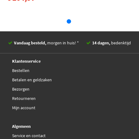
Fispa 83.1124AS
Fispa 83.1124R
Herth+Buss Elparts
70671107
Vandaag besteld,
morgen in huis! *
14 dagen,
bedenktijd
Deskundig,
advies
Japanparts EGR-0106
Klantenservice
Bestellen
Lucas Electrical LEV0949
Betalen en geldzaken
Bezorgen
Lucas LEV0949
Retourneren
€ 113,57
Maxgear 27-4171
Mijn account
Meat Doria 88336
Algemeen
Service en contact
Meat Doria 88336E