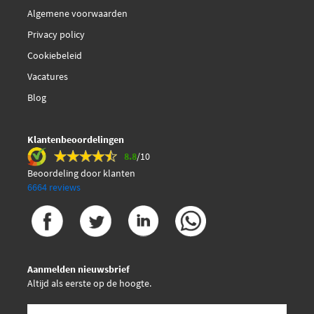
Algemene voorwaarden
Privacy policy
Meat Doria 88336R
Cookiebeleid
Metzger 0892480
Vacatures
Blog
NK 4599054
Klantenbeoordelingen
NTK 94728
8.8
/10
Beoordeling door klanten
€ 126,07
Nissens 98378
6664 reviews
€ 169,59
Pierburg 7.04493.17.0
Reman By Intec R620116
Aanmelden nieuwsbrief
Altijd als eerste op de hoogte.
Sidat 83.1124