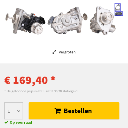
Vergroten
€ 169,40 *
* De getoonde prijs is exclusief € 36,30 statiegeld.
Bestellen
Op voorraad