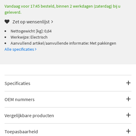
Vandaag voor 17:45 besteld, binnen 2 werkdagen (zaterdag) bij u
geleverd.
Zet op wensenlijst
Nettogewicht [kg]: 0,64
Werkwijze: Electrisch
Aanvullend artikel/aanvullende informatie: Met pakkingen
Alle specificaties
Specificaties
Fabrikantcode
717730204
OEM nummers
Merk
DRI
BMW
Vergelijkbare producten
BMW
117 8479638
Categorie
EGR-klep
BMW
11718479638
Toepasbaarheid
AIC 59119
BMW
11718513132
Bekijk meer
DRI EGR-klep