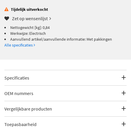
Tijdelijk uitverkocht
Zet op wensenlijst
Nettogewicht [kg]: 0,84
Werkwijze: Electrisch
Aanvullend artikel/aanvullende informatie: Met pakkingen
Alle specificaties
Specificaties
Fabrikantcode
717730340
OEM nummers
Merk
DRI
Honda
Vergelijkbare producten
Honda
18011-PWA-000
Categorie
EGR-klep
Honda
18011-PWA-010
Toepasbaarheid
Abakus 121-01-065
Honda
18011-PWA-020
Bekijk meer
DRI EGR-klep