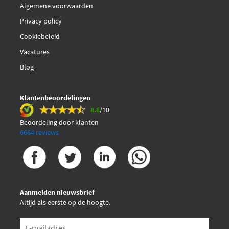
Algemene voorwaarden
Maxgear 27-4032
Privacy policy
Cookiebeleid
€ 66,04
Maxgear 27-4157
Vacatures
Blog
Meat Doria 88223
Meat Doria 88223E
Klantenbeoordelingen
8.8
/10
Beoordeling door klanten
Meat Doria 88332
6664 reviews
Meat Doria 88332E
Meat Doria 88332R
Aanmelden nieuwsbrief
Altijd als eerste op de hoogte.
NK 4526001