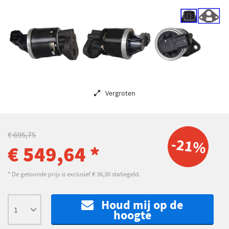
Vergroten
€ 695,75
-21%
€ 549,64 *
* De getoonde prijs is exclusief € 36,30 statiegeld.
Houd mij op de
hoogte