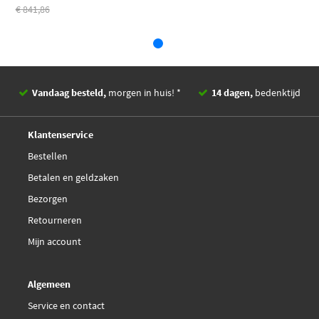
€ 841,86
Fispa 83.1130R
€ 404,42
Fispa 83.953
Fispa 83.953AS
Vandaag besteld,
morgen in huis! *
14 dagen,
bedenktijd
Deskundig,
advies
Herth+Buss Jakoparts
Klantenservice
J5694002
Bestellen
Betalen en geldzaken
Lucas Electrical LEV2351
Bezorgen
Lucas LEV2351
Retourneren
Mijn account
€ 96,17
Magneti Marelli
571822112116
Algemeen
Service en contact
Mapco 83501