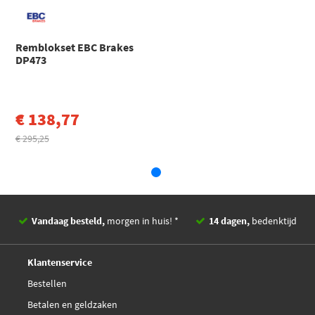
Panther
5023998
Ford
Scorpio
Panther
88GX2K021BA
Textar 2162501
SCORPIO I Turnier (GGE) Stationwagen (1988 - 1994)
Remblokset EBC Brakes
Ford
Sierra
DP473
SIERRA I Hatchback (GBC) (1982 - 1987)
Toon meer
€ 138,77
€ 295,25
Vandaag besteld,
morgen in huis! *
14 dagen,
bedenktijd
Deskundig,
advies
Klantenservice
Bestellen
Betalen en geldzaken