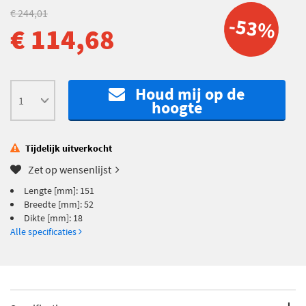
€ 244,01
-53%
€ 114,68
Houd mij op de
hoogte
Tijdelijk uitverkocht
Zet op wensenlijst
Lengte [mm]: 151
Breedte [mm]: 52
Dikte [mm]: 18
Alle specificaties