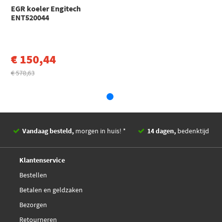
EGR koeler Engitech
Sidat 83.1665AS
ENT520044
Citroën
C5
C5 III (RD_) (2008 - 2017)
Toon meer
€ 150,44
€ 578,63
Vandaag besteld,
morgen in huis! *
14 dagen,
bedenktijd
Deskundig,
advies
Klantenservice
Bestellen
Betalen en geldzaken
Bezorgen
Retourneren