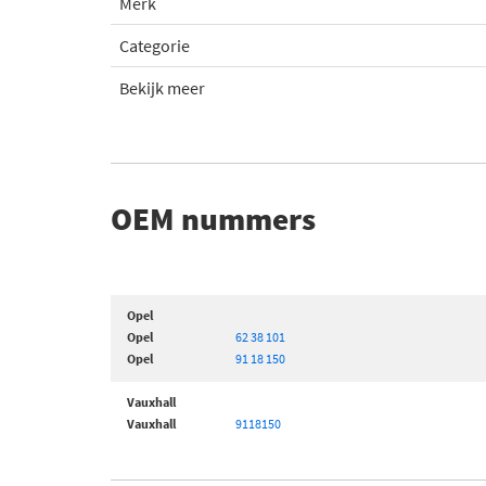
Merk
Categorie
Bekijk meer
OEM nummers
Opel
Opel
62 38 101
Opel
91 18 150
Vauxhall
Vauxhall
9118150