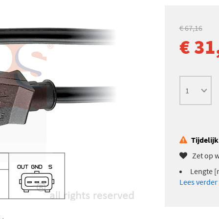
€ 67,16
€ 31
Tijdelij
Zet op w
Lengte [
Lees verder