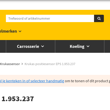
elmerken
Carrosserie
Koeling
Krukassensor
Krukas positiesensor EPS 1.953.237
l je kenteken in of selecteer handmatig
om te tonen of dit product g
 1.953.237