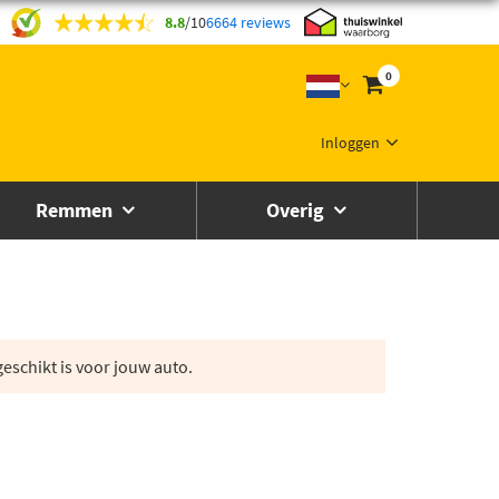
8.8
/
10
6664 reviews
0
Inloggen
Remmen
Overig
eschikt is voor jouw auto.