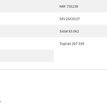
NRF 755238
SPJ 2SC0137
Sidat 83.062
Topran 207 339
n