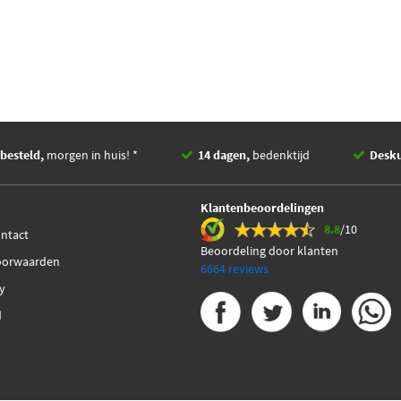
besteld,
morgen in huis! *
14 dagen,
bedenktijd
Desk
Klantenbeoordelingen
8.8
/10
ontact
Beoordeling door klanten
oorwaarden
6664 reviews
cy
d