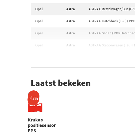
Opel
Astra
ASTRA G Bestelwagen/Bus (F70)
Opel
Astra
ASTRA G Hatchback (T98) (1998
Opel
Astra
ASTRA G Sedan (T98) Hatchback
Opel
Astra
ASTRA G Stationwagen (T98) (1
Laatst bekeken
-53%
Krukas
positiesensor
EPS