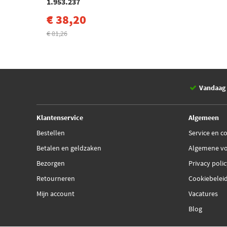
1.953.237
€ 38,20
€ 81,26
Vandaag 
Klantenservice
Algemeen
Bestellen
Service en c
Betalen en geldzaken
Algemene v
Bezorgen
Privacy poli
Retourneren
Cookiebelei
Mijn account
Vacatures
Blog