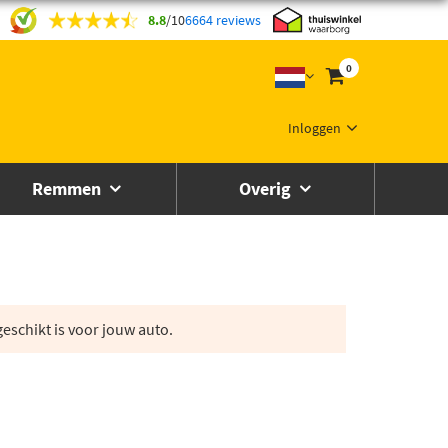
8.8
/
10
6664 reviews
0
Inloggen
Remmen
Overig
eschikt is voor jouw auto.