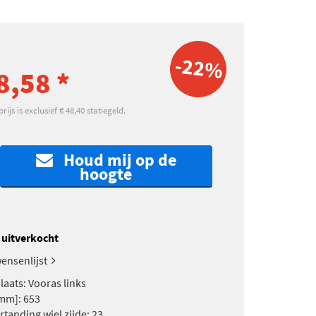
-22%
8,58 *
ijs is exclusief € 48,40 statiegeld.
Houd mij op de
hoogte
k uitverkocht
ensenlijst
aats: Vooras links
mm]: 653
rtanding wiel zijde: 23