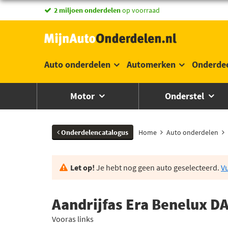
vandaag besteld,
2 miljoen onderdelen
morgen in huis *
op voorraad
Auto onderdelen
Automerken
Onderde
Motor
Onderstel
Onderdelencatalogus
Home
Auto onderdelen
Let op!
Je hebt nog geen auto geselecteerd.
Vu
Aandrijfas Era Benelux D
Vooras links