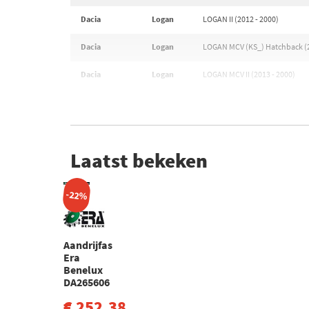
Dacia
Logan
LOGAN II (2012 - 2000)
Dacia
Logan
LOGAN MCV (KS_) Hatchback (2
Dacia
Logan
LOGAN MCV II (2013 - 2000)
Laatst bekeken
-22%
Aandrijfas
Era
Benelux
DA265606
€ 252,38