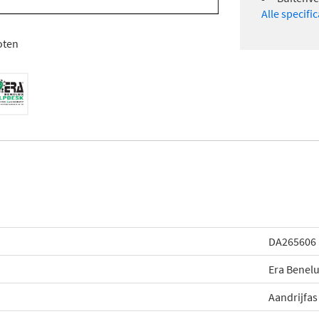
Alle specifi
oten
DA265606
Era Benel
Aandrijfas