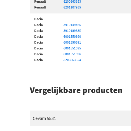
Renault
8200863653
Renault
8201187935
Dacia
Dacia
391014946R
Dacia
391018983R
Dacia
6001550690
Dacia
6001550691
Dacia
6001551095
Dacia
6001551096
Dacia
8200863524
Vergelijkbare producten
Cevam 5531