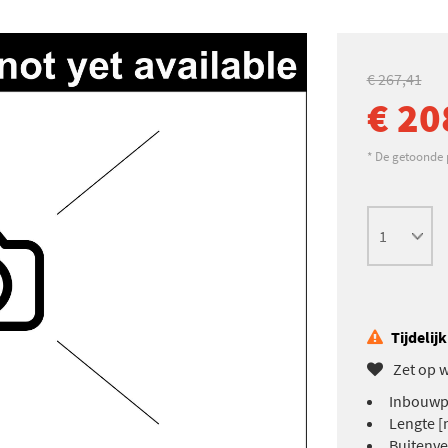
€ 267,41
€ 20
* De getoonde pr
Tijdelij
Zet op w
Inbouwpl
Lengte [
Buitenve