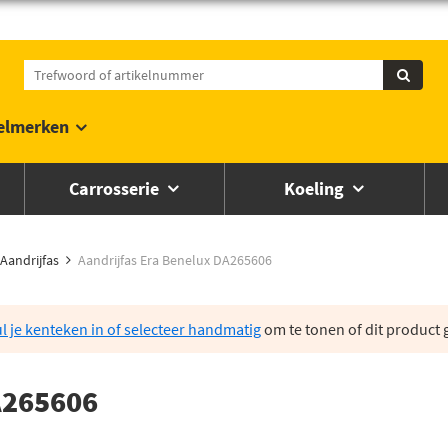
elmerken
Carrosserie
Koeling
Aandrijfas
Aandrijfas Era Benelux DA265606
l je kenteken in of selecteer handmatig
om te tonen of dit product g
A265606