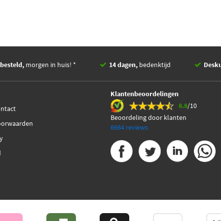
besteld,
morgen in huis! *
14 dagen,
bedenktijd
Desk
Klantenbeoordelingen
8.8
/10
ontact
Beoordeling door klanten
oorwaarden
6664 reviews
cy
d