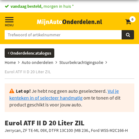
vandaag besteld,
morgen in huis *
0
Onderdelencatalogus
Home
Auto onderdelen
Stuurbekrachtigingsolie
Eurol ATF II D 20 Liter ZIL
Let op!
Je hebt nog geen auto geselecteerd.
Vul je
kenteken in of selecteer handmatig
om te tonen of dit
product geschikt is voor jouw auto.
Eurol ATF II D 20 Liter ZIL
Jerrycan, ZF TE-ML 09X, DTFR 13C100 (MB 236., Ford WSS-M2C166-H