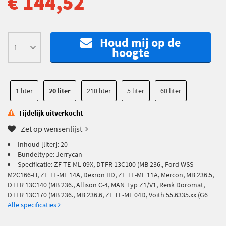
€ 144,52
Houd mij op de
hoogte
1 liter
20 liter
210 liter
5 liter
60 liter
Tijdelijk uitverkocht
Zet op wensenlijst
Inhoud [liter]: 20
Bundeltype: Jerrycan
Specificatie: ZF TE-ML 09X, DTFR 13C100 (MB 236., Ford WSS-
M2C166-H, ZF TE-ML 14A, Dexron IID, ZF TE-ML 11A, Mercon, MB 236.5,
DTFR 13C140 (MB 236., Allison C-4, MAN Typ Z1/V1, Renk Doromat,
DTFR 13C170 (MB 236., MB 236.6, ZF TE-ML 04D, Voith 55.6335.xx (G6
Alle specificaties