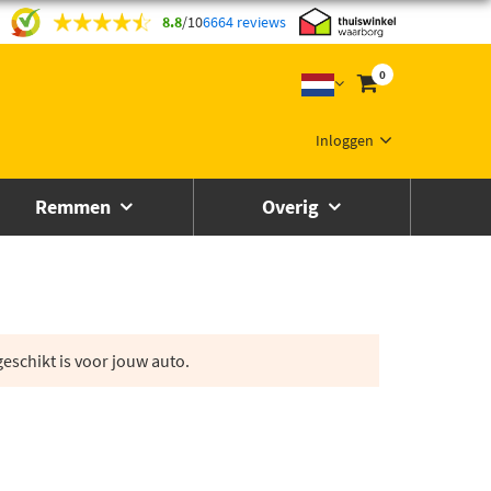
8.8
/
10
6664 reviews
0
Inloggen
Remmen
Overig
eschikt is voor jouw auto.