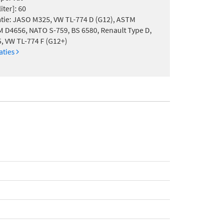
iter]: 60
atie: JASO M325, VW TL-774 D (G12), ASTM
 D4656, NATO S-759, BS 6580, Renault Type D,
 VW TL-774 F (G12+)
caties