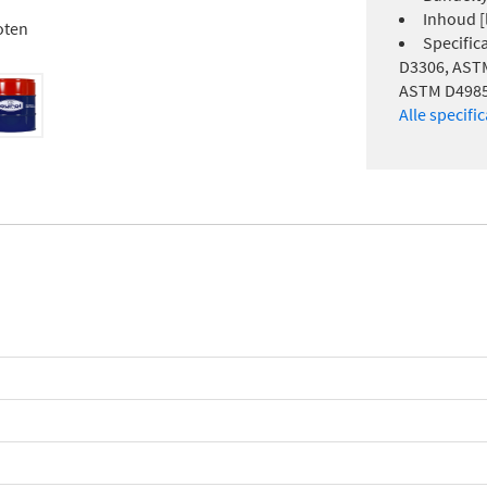
Inhoud [l
oten
Specific
D3306, ASTM
ASTM D4985,
Alle specifi