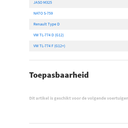
JASO M325
NATO S-759
Renault Type D
VW TL-774 D (G12)
VW TL-774 F (G12+)
Toepasbaarheid
Dit artikel is geschikt voor de volgende voertuige