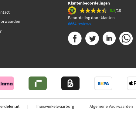
Klantenbeoordelingen
8.8
/10
ontact
Beoordeling door klanten
oorwaarden
6664 reviews
cy
d
erdelen.nl
Thuiswinkelwaarborg
Algemene Voorwaarden