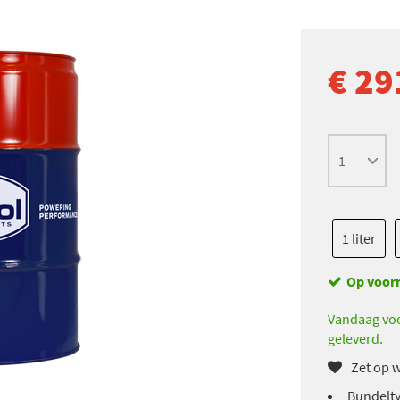
€ 29
1 liter
Op voor
Vandaag voo
geleverd.
Zet op w
Bundelty