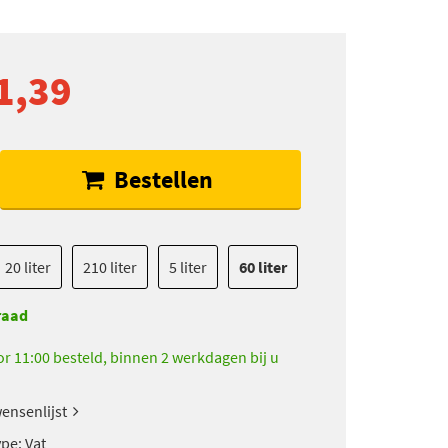
1,39
Bestellen
20 liter
210 liter
5 liter
60 liter
raad
r 11:00 besteld, binnen 2 werkdagen bij u
ensenlijst
pe: Vat