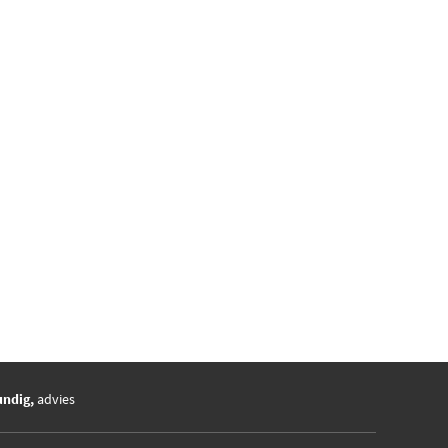
undig,
advies