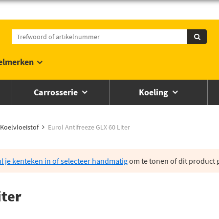
elmerken
Carrosserie
Koeling
Koelvloeistof
Eurol Antifreeze GLX 60 Liter
l je kenteken in of selecteer handmatig
om te tonen of dit product g
iter