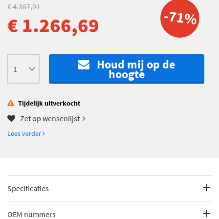
€ 4.367,91
-71%
€ 1.266,69
Houd mij op de
hoogte
Tijdelijk uitverkocht
Zet op wensenlijst
Lees verder
Specificaties
Fabrikantcode
BMFD011
OEM nummers