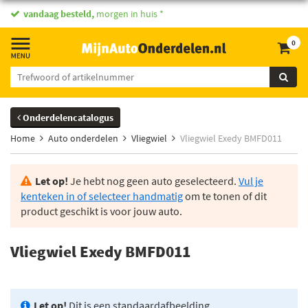
vandaag besteld,
morgen in huis *
0
Onderdelencatalogus
Home
Auto onderdelen
Vliegwiel
Vliegwiel Exedy BMFD011
Let op!
Je hebt nog geen auto geselecteerd.
Vul je
kenteken in of selecteer handmatig
om te tonen of dit
product geschikt is voor jouw auto.
Vliegwiel Exedy BMFD011
Let op!
Dit is een standaardafbeelding