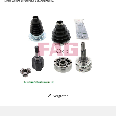
Constante snelheid askoppeling
Vergroten