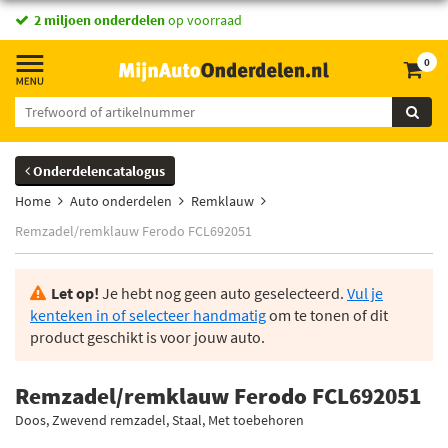
2 miljoen onderdelen
op voorraad
0
Onderdelencatalogus
Home
Auto onderdelen
Remklauw
Remzadel/remklauw Ferodo FCL692051
Let op!
Je hebt nog geen auto geselecteerd.
Vul je
kenteken in of selecteer handmatig
om te tonen of dit
product geschikt is voor jouw auto.
Remzadel/remklauw Ferodo FCL692051
Doos, Zwevend remzadel, Staal, Met toebehoren