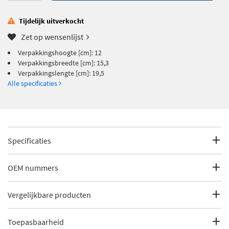
Tijdelijk uitverkocht
Zet op wensenlijst
Verpakkingshoogte [cm]: 12
Verpakkingsbreedte [cm]: 15,3
Verpakkingslengte [cm]: 19,5
Alle specificaties
Specificaties
Fabrikantcode
FCL692051
OEM nummers
Merk
Ferodo
Volvo
Vergelijkbare producten
Volvo
1329866
Categorie
Remklauw
Volvo
13298666
Toepasbaarheid
€ 92,26
ABS 527101
Volvo
271383
Bekijk meer
Ferodo