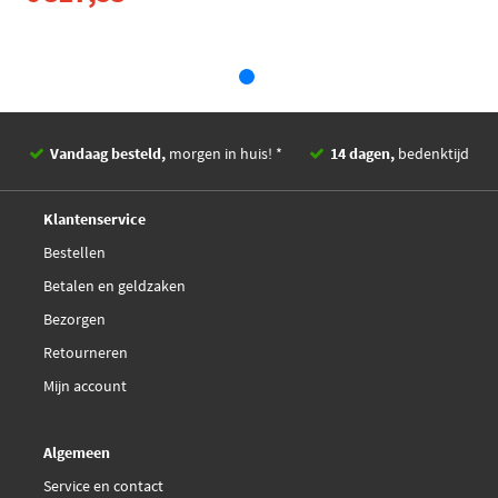
informatie
NK 214853
Remsysteem
GIRLING
NK 214873
Voor remschijfdikte [mm]
22
Optimal BC-2044L
Voor remschijfdiameter [mm]
40
Vandaag besteld,
morgen in huis! *
14 dagen,
bedenktijd
Artikelnummer paar
FCL692052
Optimal BC-3014L
Deskundig,
advies
Zuigerdiameter 1 [mm]
40
Klantenservice
TRW BHN104
Bestellen
EAN
4044197817795
Betalen en geldzaken
TRW BHN104E
Statiegeld/loodtoeslag
€ 37,51
Bezorgen
Retourneren
TRW BHN106
Mijn account
TRW BHN106E
Algemeen
Triscan 8170 341422
Service en contact