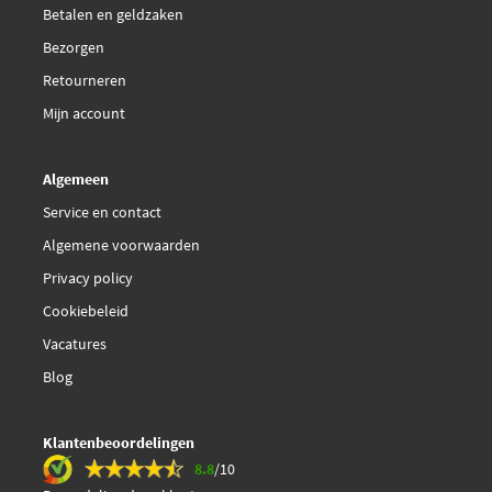
Betalen en geldzaken
FTE BL1146A2
Bezorgen
€ 20,42
Retourneren
Febi Bilstein 16024
Mijn account
Ferodo FDB212
Algemeen
Galfer B1.G102-0194.2
Service en contact
Algemene voorwaarden
Herth+Buss Jakoparts
Privacy policy
J3603050
Cookiebeleid
Japanparts PA-0305AF
Vacatures
Blog
Japanparts PA-0356AF
Klantenbeoordelingen
Jurid 571291D
8.8
/10