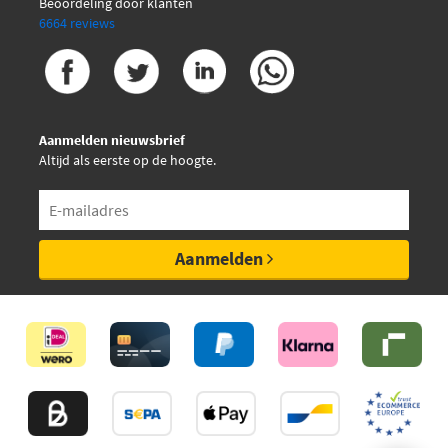
Beoordeling door klanten
Jurid 571291J
6664 reviews
Jurid 571336D
Jurid 571536D
Aanmelden nieuwsbrief
Altijd als eerste op de hoogte.
Kawe 0119 00
Kawe 0119 20
Aanmelden
Kawe 0119 32
Kawe 0206 00
Kawe 109-1011
Kawe 109-1056