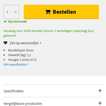
Bestellen
Op voorraad
Vandaag voor 16:00 besteld, binnen 2 werkdagen (zaterdag) bij u
geleverd.
Zet op wensenlijst
Bundeltype: Doos
Gewicht [kg]: 1,1
Hoogte 1 [mm]: 47,3
Alle specificaties
Specificaties
Fabrikantcode
FCP1790H
Vergelijkbare producten