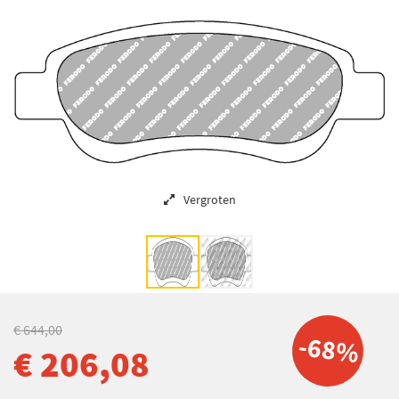
Vergroten
€ 644,00
-68%
€ 206,08