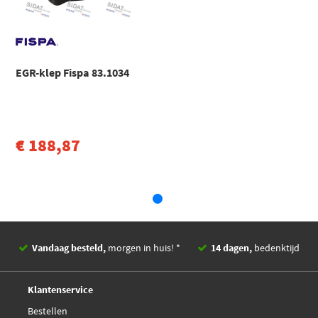
Fiat
Ducato
DUCATO Open laadbak/ Chassis (244_) (2001 - 2000)
Toon meer
EGR-klep Fispa 83.1034
€ 188,87
Vandaag besteld,
morgen in huis! *
14 dagen,
bedenktijd
Deskundig,
advies
Klantenservice
Bestellen