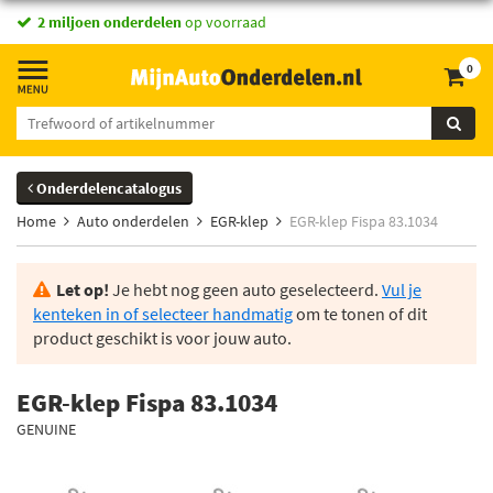
2 miljoen onderdelen
op voorraad
0
Onderdelencatalogus
Home
Auto onderdelen
EGR-klep
EGR-klep Fispa 83.1034
Let op!
Je hebt nog geen auto geselecteerd.
Vul je
kenteken in of selecteer handmatig
om te tonen of dit
product geschikt is voor jouw auto.
EGR-klep Fispa 83.1034
GENUINE