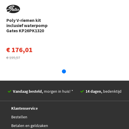
Fiat
Fiorino Mpv
FIORINO MPV (225_) (2007 - 2000)
Poly V-riemen kit
Fiat
Grande Punt
inclusief waterpomp
o
GRANDE PUNTO (199_) Sedan (2005 - 2000)
Gates KP26PK1320
Toon meer
€ 176,01
€ 195,57
Vandaag besteld,
morgen in huis! *
14 dagen,
bedenktijd
Deskundig,
advies
Klantenservice
Bestellen
Betalen en geldzaken