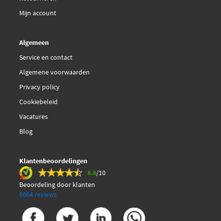
Hepu P472
Mijn account
Hepu PK04720
Algemeen
€ 170,94
Hepu PK04720TH
Service en contact
Algemene voorwaarden
€ 255,04
Hepu PK04721
Privacy policy
Cookiebeleid
Hepu PK04722
Vacatures
Hepu PK04723
Blog
Hutchinson WP151
Klantenbeoordelingen
8.8
/10
€ 49,37
INA 538 0092 10
Beoordeling door klanten
6664 reviews
Japanparts PQ-0102