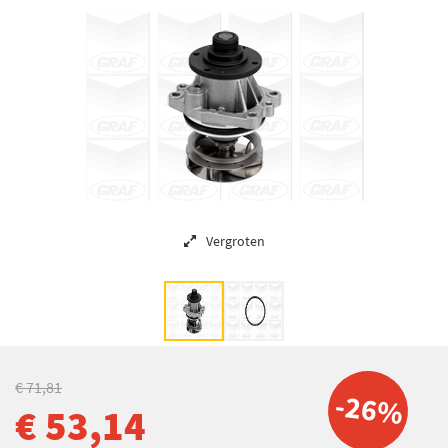
Vergroten
€ 71,81
-26%
€ 53,14