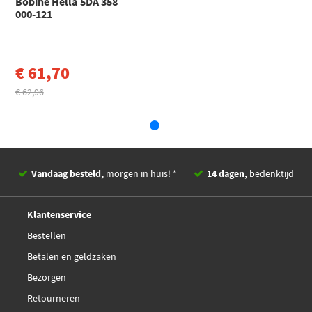
Bobine Hella 5DA 358
Opel
GT
Vauxhall
12638824
000-121
GT Cabriolet (M07) (2007 - 2011)
Vauxhall
4802236
Meat Doria 10755
Toon meer
Vauxhall
4805094
€ 35,70
Nissens 966529
€ 61,70
€ 62,96
Sidat 85.30505
Valeo Compact 245331
Valeo 245331
Vandaag besteld,
morgen in huis! *
14 dagen,
bedenktijd
Deskundig,
advies
Klantenservice
Bestellen
Betalen en geldzaken
Bezorgen
Retourneren