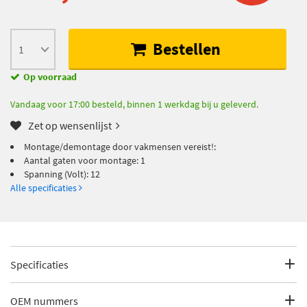
Bestellen
Op voorraad
Vandaag voor 17:00 besteld, binnen 1 werkdag bij u geleverd.
Zet op wensenlijst
Montage/demontage door vakmensen vereist!:
Aantal gaten voor montage: 1
Spanning (Volt): 12
Alle specificaties
Specificaties
Fabrikantcode
5DA 358 000-121
OEM nummers