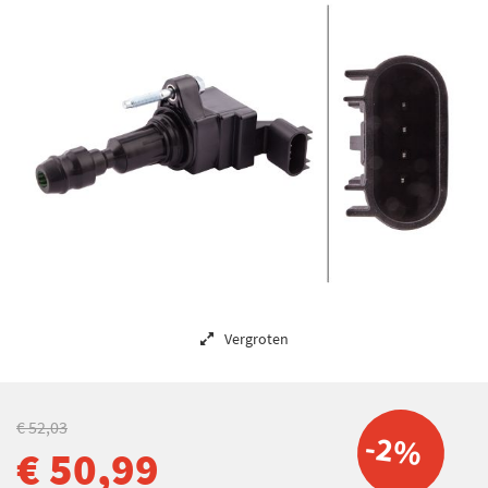
Vergroten
€ 52,03
-2%
€ 50,99