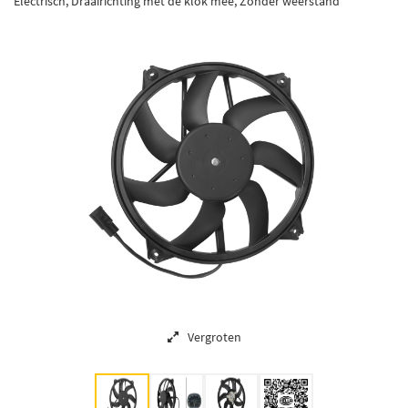
Electrisch, Draairichting met de klok mee, Zonder weerstand
Vergroten