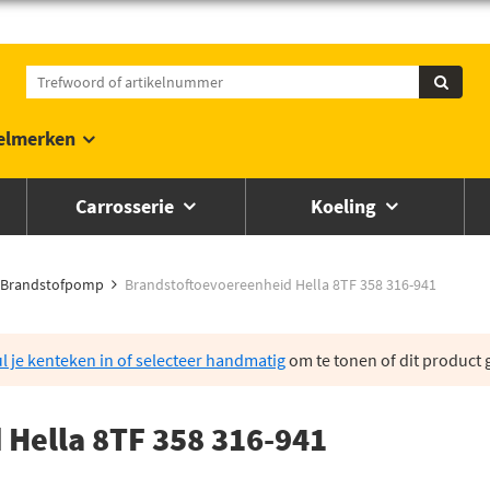
elmerken
Carrosserie
Koeling
Brandstofpomp
Brandstoftoevoereenheid Hella 8TF 358 316-941
l je kenteken in of selecteer handmatig
om te tonen of dit product g
Hella 8TF 358 316-941