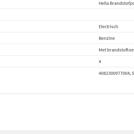
Hella Brandstof
Electrisch
Benzine
Met brandstofto
4
4082300977004, 