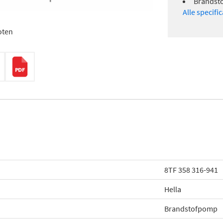
Brandsto
Alle specifi
oten
8TF 358 316-941
Hella
Brandstofpomp