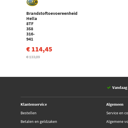
Brandstoftoevoereenheid
Hella
8TF
358
316-
941
€ 114,45
€ 133,09
Vandaag 
Klantenservice
Algemeen
Bestellen
Service en c
Betalen en geldzaken
Algemene v