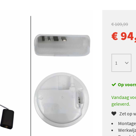
€ 109,99
€ 94
Op voor
Vandaag voo
geleverd.
Zet op w
Montage
Werkwijz