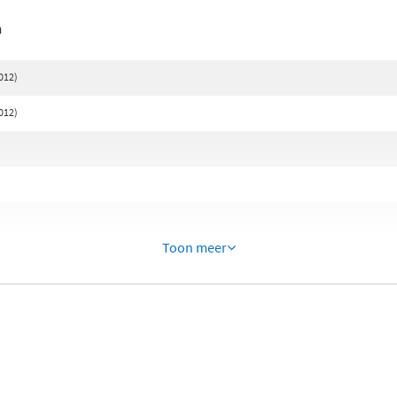
n
012)
012)
Toon meer