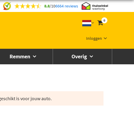
8.8
/
10
6664 reviews
0
Inloggen
Remmen
Overig
eschikt is voor jouw auto.