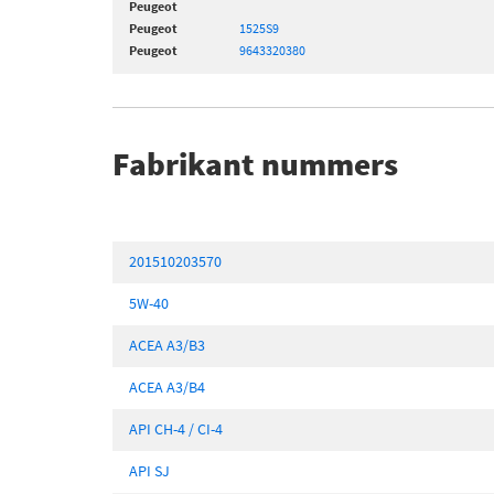
Peugeot
Peugeot
1525S9
Peugeot
9643320380
Fabrikant nummers
201510203570
5W-40
ACEA A3/B3
ACEA A3/B4
API CH-4 / CI-4
API SJ