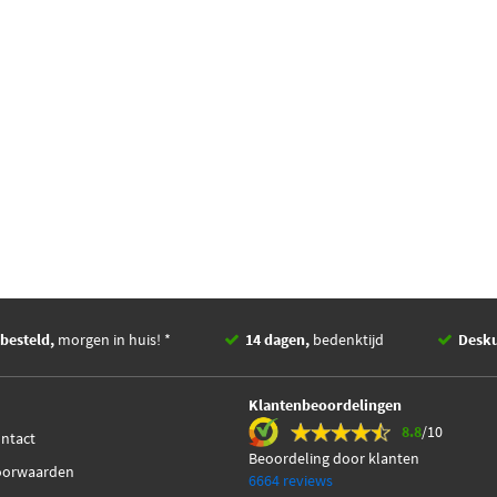
besteld,
morgen in huis! *
14 dagen,
bedenktijd
Desk
Klantenbeoordelingen
8.8
/10
ontact
Beoordeling door klanten
oorwaarden
6664 reviews