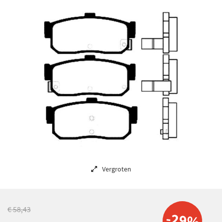
Vergroten
€ 58,43
-29%