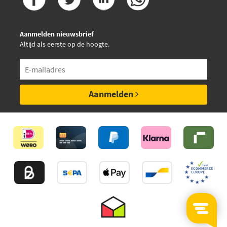
Mazda
AY060NS019
Mitsubishi
Mitsubishi
D40604U090
Aanmelden nieuwsbrief
Subaru
Altijd als eerste op de hoogte.
Subaru
D40604U090
Aanmelden