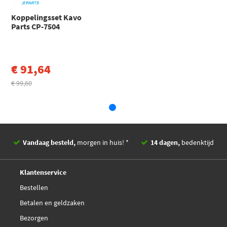
€ 67,87
Nipparts J2000908
Koppelingsset Kavo
Parts CP-7504
Sachs 3000 951 420
€ 74,73
Valeo 821412
€ 91,64
€ 99,60
Vandaag besteld,
morgen in huis! *
14 dagen,
bedenktijd
Deskundig,
advies
Klantenservice
Bestellen
Betalen en geldzaken
Bezorgen