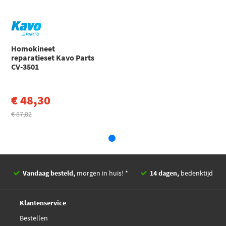
GEMINI Sedan (JT) Coupé (1984 - 1990)
Isuzu
Impulse
IMPULSE (1990 - 1993)
Toon meer
Homokineet
reparatieset Kavo Parts
CV-3501
€ 48,30
€ 87,82
Vandaag besteld,
morgen in huis! *
14 dagen,
bedenktijd
Deskundig,
advies
Klantenservice
Bestellen