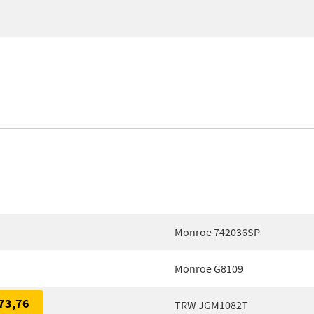
Monroe 742036SP
Monroe G8109
73,76
TRW JGM1082T