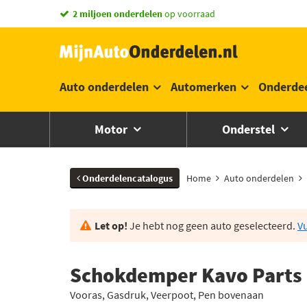
vandaag besteld,
2 miljoen onderdelen
morgen in huis *
op voorraad
Auto onderdelen
Automerken
Onderde
Motor
Onderstel
Onderdelencatalogus
Home
Auto onderdelen
Let op!
Je hebt nog geen auto geselecteerd.
Vu
Schokdemper Kavo Parts
Vooras, Gasdruk, Veerpoot, Pen bovenaan