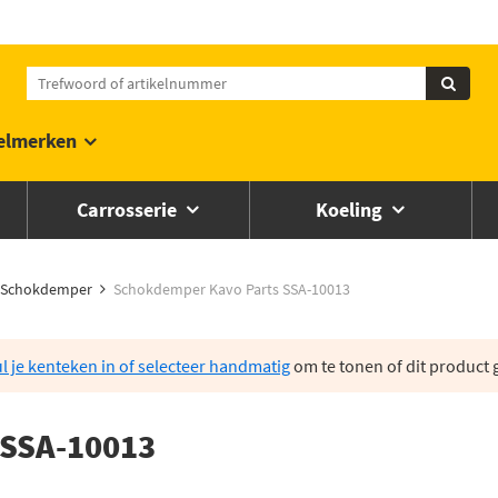
elmerken
Carrosserie
Koeling
Schokdemper
Schokdemper Kavo Parts SSA-10013
l je kenteken in of selecteer handmatig
om te tonen of dit product g
 SSA-10013