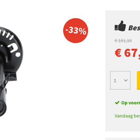
Best
-33%
€ 101,16
€ 67
Op voor
Vandaag bes