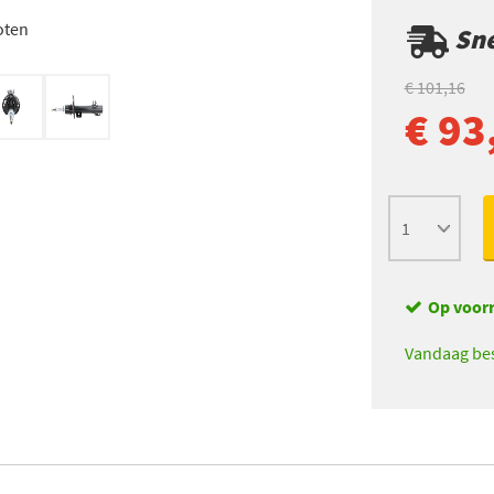
oten
Sne
€ 101,16
€ 93
Op voor
Vandaag bes