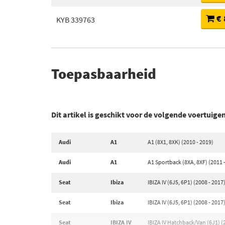
€ 
KYB 339763
Toepasbaarheid
Dit artikel is geschikt voor de volgende voertuige
Audi
A1
A1 (8X1, 8XK) (2010 - 2019)
Audi
A1
A1 Sportback (8XA, 8XF) (2011 
Seat
Ibiza
IBIZA IV (6J5, 6P1) (2008 - 2017
Seat
Ibiza
IBIZA IV (6J5, 6P1) (2008 - 2017
Seat
IBIZA IV
IBIZA IV Hatchback/Van (6J1) (