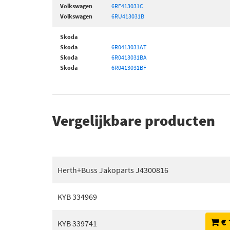
Volkswagen
6RF413031C
Volkswagen
6RU413031B
Skoda
Skoda
6R0413031AT
Skoda
6R0413031BA
Skoda
6R0413031BF
Vergelijkbare producten
Herth+Buss Jakoparts J4300816
KYB 334969
€ 
KYB 339741