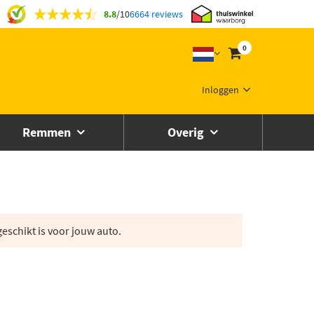
8.8
/
10
6664 reviews
0
Inloggen
Remmen
Overig
eschikt is voor jouw auto.