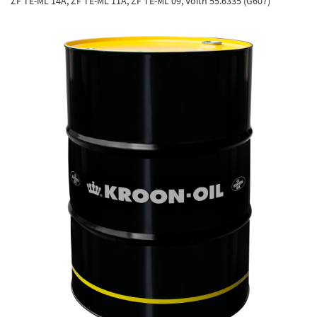
ZF TE-ML 14A, ZF TE-ML 11A, ZF TE-ML 09, Voith 55.6335 (G607)