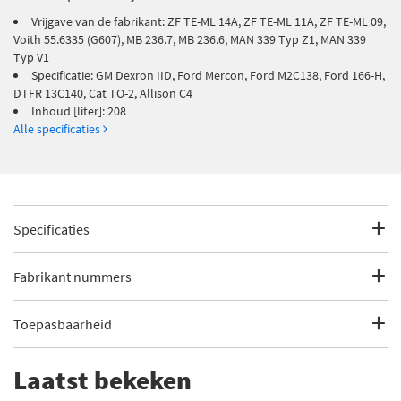
Vrijgave van de fabrikant: ZF TE-ML 14A, ZF TE-ML 11A, ZF TE-ML 09,
Voith 55.6335 (G607), MB 236.7, MB 236.6, MAN 339 Typ Z1, MAN 339
Typ V1
Specificatie: GM Dexron IID, Ford Mercon, Ford M2C138, Ford 166-H,
DTFR 13C140, Cat TO-2, Allison C4
Inhoud [liter]: 208
Alle specificaties
Specificaties
Fabrikantcode
11208
Fabrikant nummers
Merk
Kroon Oil
Allison C4
Toepasbaarheid
Categorie
Versnellingsbak olie
Cat TO-2
Dit artikel is geschikt voor de volgende voertuigen
Laatst bekeken
Bekijk meer
Kroon Oil Versnellingsbak olie
DTFR 13C140