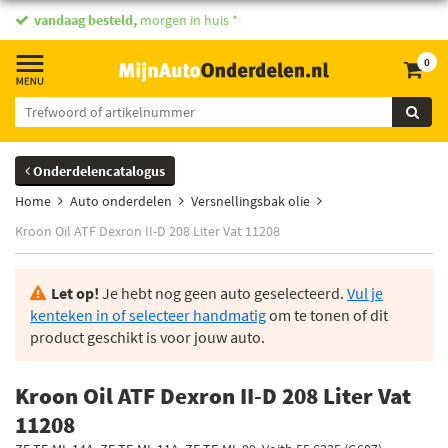
vandaag besteld,
morgen in huis *
0
Onderdelencatalogus
Home
Auto onderdelen
Versnellingsbak olie
Kroon Oil ATF Dexron II-D 208 Liter Vat 11208
Let op!
Je hebt nog geen auto geselecteerd.
Vul je
kenteken in of selecteer handmatig
om te tonen of dit
product geschikt is voor jouw auto.
Kroon Oil ATF Dexron II-D 208 Liter Vat
11208