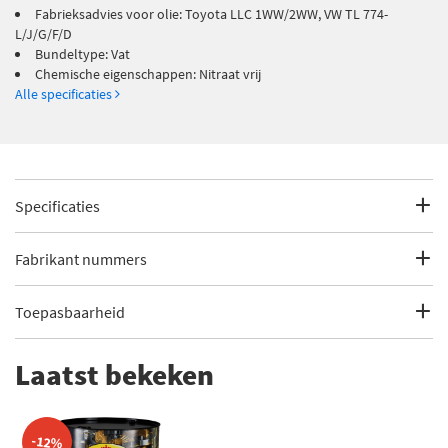
Fabrieksadvies voor olie: Toyota LLC 1WW/2WW, VW TL 774-
L/J/G/F/D
Bundeltype: Vat
Chemische eigenschappen: Nitraat vrij
Alle specificaties
Specificaties
Fabrikantcode
37391
Fabrikant nummers
Merk
Kroon Oil
ASTM D3306
Toepasbaarheid
Categorie
Koelvloeistof
CNH JIC-501
Dit artikel is geschikt voor de volgende voertuigen
Laatst bekeken
Bekijk meer
Kroon Oil Koelvloeistof
Cummins 85T8-2
Toon meer
Fabrieksadvies
Toyota LLC 1WW/2WW, VW TL 774-
Deutz DQC CA-14
voor olie
L/J/G/F/D
-12%