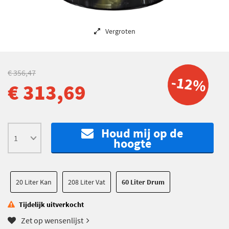
Vergroten
€ 356,47
-12%
€ 313,69
Houd mij op de
hoogte
20 Liter Kan
208 Liter Vat
60 Liter Drum
Tijdelijk uitverkocht
Zet op wensenlijst