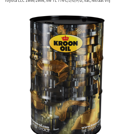
Toyota LLC 1WW/2WW, VW TL 774-L/J/G/F/D, Vat, Nitraat vrij