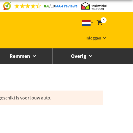
8.8
/
10
6664 reviews
0
Inloggen
Remmen
Overig
eschikt is voor jouw auto.