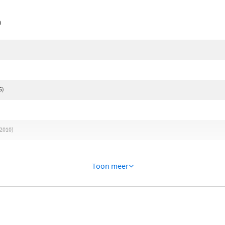
n
5)
 2010)
Toon meer