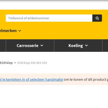
elmerken
Carrosserie
Koeling
EGR-klep
EGR-klep KW 463 029
l je kenteken in of selecteer handmatig
om te tonen of dit product g