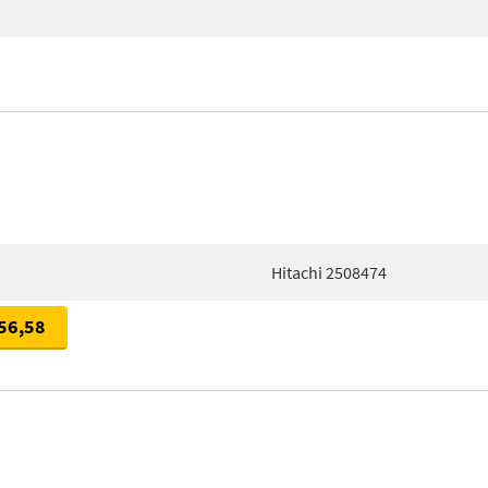
Hitachi 2508474
56,58