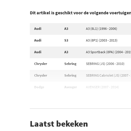
Dit artikel is geschikt voor de volgende voertuige
Audi
A3
A3 (8L1) (1996 - 2006)
Audi
S3
A3 (8P1) (2003 - 2013)
Audi
A3
A3 Sportback (8PA) (2004 - 201
Chrysler
Sebring
SEBRING (JS) (2006 - 2010)
Chrysler
Sebring
SEBRING Cabriolet (JS) (2007 -
Dodge
Avenger
AVENGER (2007 - 2014)
Laatst bekeken