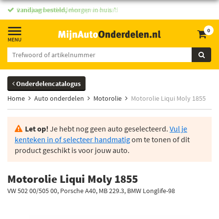
vandaag besteld,
morgen in huis *
0
Onderdelencatalogus
Home
Auto onderdelen
Motorolie
Motorolie Liqui Moly 1855
Let op!
Je hebt nog geen auto geselecteerd.
Vul je
kenteken in of selecteer handmatig
om te tonen of dit
product geschikt is voor jouw auto.
Motorolie Liqui Moly 1855
VW 502 00/505 00, Porsche A40, MB 229.3, BMW Longlife-98