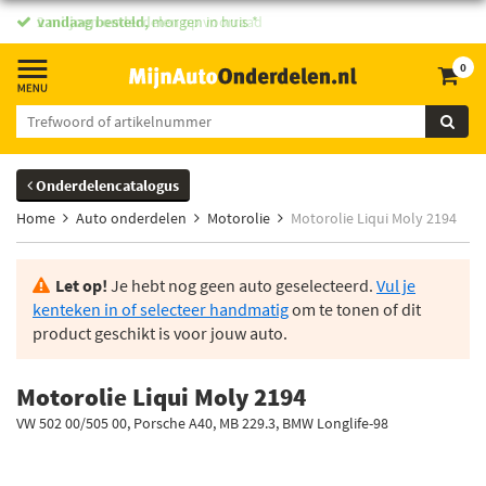
vandaag besteld,
morgen in huis *
0
Onderdelencatalogus
Home
Auto onderdelen
Motorolie
Motorolie Liqui Moly 2194
Let op!
Je hebt nog geen auto geselecteerd.
Vul je
kenteken in of selecteer handmatig
om te tonen of dit
product geschikt is voor jouw auto.
Motorolie Liqui Moly 2194
VW 502 00/505 00, Porsche A40, MB 229.3, BMW Longlife-98