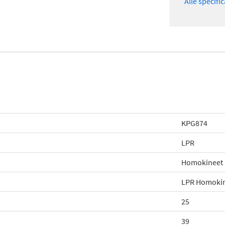
Alle specifi
KPG874
LPR
Homokineet
LPR Homoki
25
39