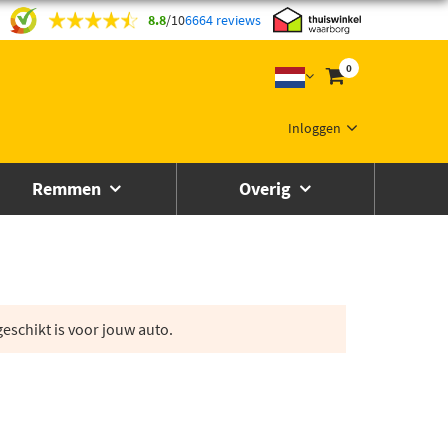
8.8
/
10
6664 reviews
0
Inloggen
Remmen
Overig
eschikt is voor jouw auto.