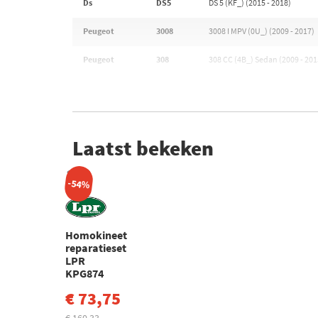
Ds
DS5
DS 5 (KF_) (2015 - 2018)
Peugeot
3008
3008 I MPV (0U_) (2009 - 2017)
Peugeot
308
308 CC (4B_) Sedan (2009 - 201
Laatst bekeken
-54%
Homokineet
reparatieset
LPR
KPG874
€ 73,75