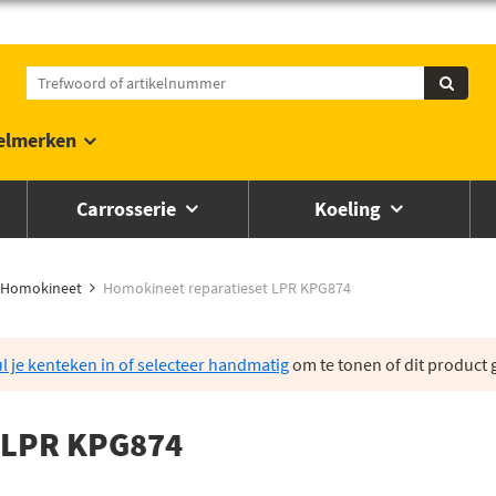
elmerken
Carrosserie
Koeling
Homokineet
Homokineet reparatieset LPR KPG874
l je kenteken in of selecteer handmatig
om te tonen of dit product g
 LPR KPG874