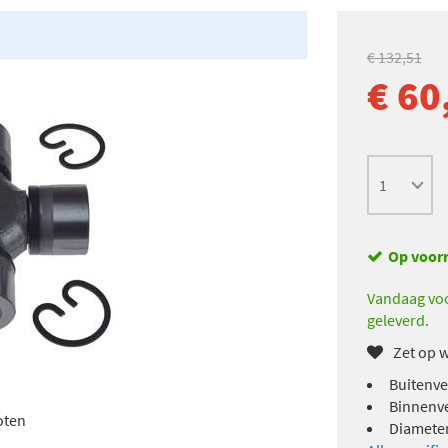
€ 132,51
€ 60
Op voor
Vandaag voo
geleverd.
Zet op w
Buitenve
Binnenve
oten
Diameter