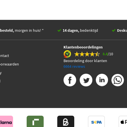
besteld,
morgen in huis! *
14 dagen,
bedenktijd
Desk
Klantenbeoordelingen
8.8
/10
ontact
Beoordeling door klanten
oorwaarden
6664 reviews
cy
d