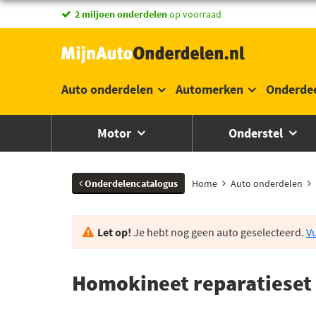
vandaag besteld,
2 miljoen onderdelen
morgen in huis *
op voorraad
Auto onderdelen
Automerken
Onderde
Motor
Onderstel
Onderdelencatalogus
Home
Auto onderdelen
Let op!
Je hebt nog geen auto geselecteerd.
Vu
Homokineet reparatieset