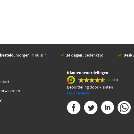
besteld,
morgen in huis! *
14 dagen,
bedenktijd
Desk
Klantenbeoordelingen
8.8
/10
ontact
Beoordeling door klanten
oorwaarden
6664 reviews
cy
d