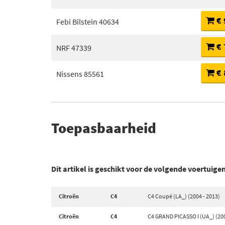
€ 
Febi Bilstein 40634
€ 
NRF 47339
€ 
Nissens 85561
Toepasbaarheid
Dit artikel is geschikt voor de volgende voertuige
Citroën
C4
C4 Coupé (LA_) (2004 - 2013)
Citroën
C4
C4 GRAND PICASSO I (UA_) (200