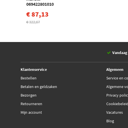
069422801010
€ 87,13
€ 322,67
Vandaag 
Klantenservice
Algemeen
Bestellen
Service en c
Betalen en geldzaken
Algemene v
Bezorgen
Privacy poli
Retourneren
Cookiebelei
Mijn account
Vacatures
Blog