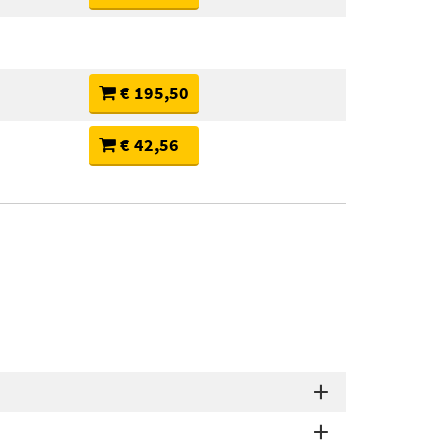
€ 195,50
€ 42,56