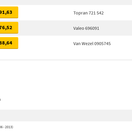
91,63
Topran 721 542
76,52
Valeo 696091
88,64
Van Wezel 0905745
n
6 - 2013)