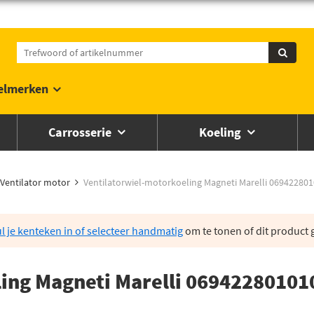
elmerken
Carrosserie
Koeling
Ventilator motor
Ventilatorwiel-motorkoeling Magneti Marelli 06942280
l je kenteken in of selecteer handmatig
om te tonen of dit product g
ing Magneti Marelli 06942280101