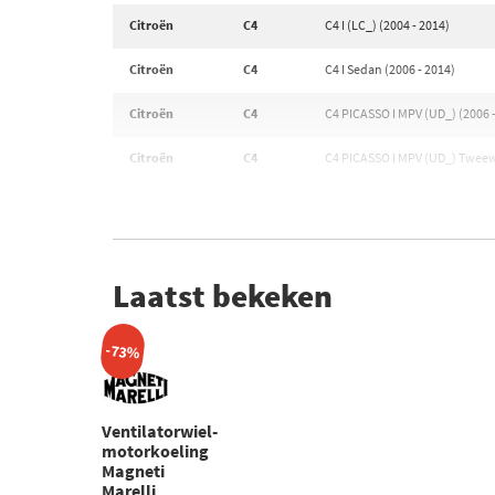
Citroën
C4
C4 I (LC_) (2004 - 2014)
Citroën
C4
C4 I Sedan (2006 - 2014)
Citroën
C4
C4 PICASSO I MPV (UD_) (2006 
Citroën
C4
C4 PICASSO I MPV (UD_) Tweewi
Laatst bekeken
-73%
Ventilatorwiel-
motorkoeling
Magneti
Marelli