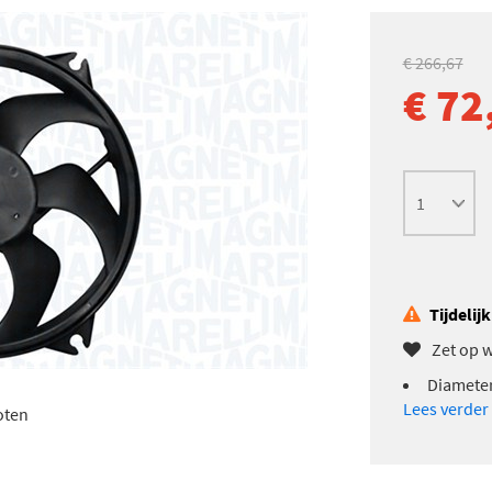
€ 266,67
€ 72
Tijdelij
Zet op w
Diameter
Lees verder
oten