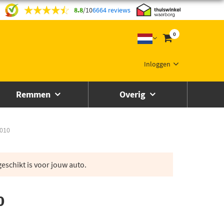
8.8
/
10
6664 reviews
0
Inloggen
Remmen
Overig
1010
eschikt is voor jouw auto.
0