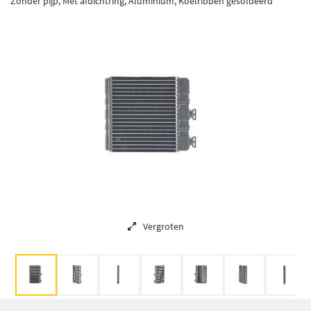
Zonder pijp, Met afdichtring, Aluminium, Koelribben gesoldeerd
Vergroten