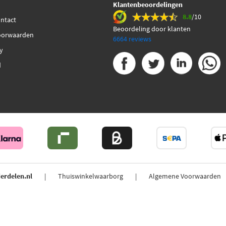
Klantenbeoordelingen
8.8
/10
ontact
Beoordeling door klanten
oorwaarden
6664 reviews
cy
d
erdelen.nl
Thuiswinkelwaarborg
Algemene Voorwaarden