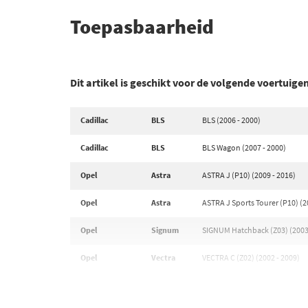
Toepasbaarheid
Dit artikel is geschikt voor de volgende voertuige
Cadillac
BLS
BLS (2006 - 2000)
Cadillac
BLS
BLS Wagon (2007 - 2000)
Opel
Astra
ASTRA J (P10) (2009 - 2016)
Opel
Astra
ASTRA J Sports Tourer (P10) (2
Opel
Signum
SIGNUM Hatchback (Z03) (2003 
Opel
Vectra
VECTRA C (Z02) (2002 - 2009)