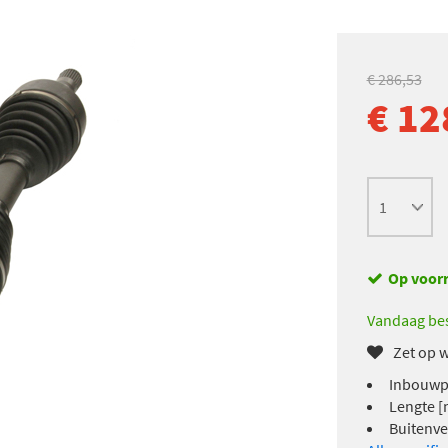
€ 286,53
€ 12
Op voor
Vandaag bes
Zet op w
Inbouwpl
Lengte [
Buitenve