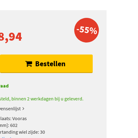
-55%
8,94
Bestellen
raad
teld, binnen 2 werkdagen bij u geleverd.
ensenlijst
aats: Vooras
mm]: 602
rtanding wiel zijde: 30