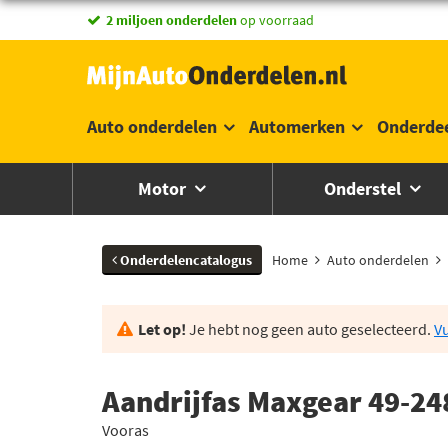
vandaag besteld,
2 miljoen onderdelen
morgen in huis *
op voorraad
Auto onderdelen
Automerken
Onderde
Motor
Onderstel
Onderdelencatalogus
Home
Auto onderdelen
Let op!
Je hebt nog geen auto geselecteerd.
Vu
Aandrijfas Maxgear 49-24
Vooras