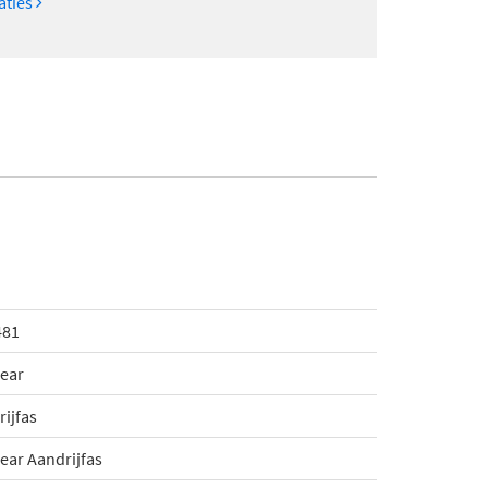
caties
481
ear
ijfas
ear Aandrijfas