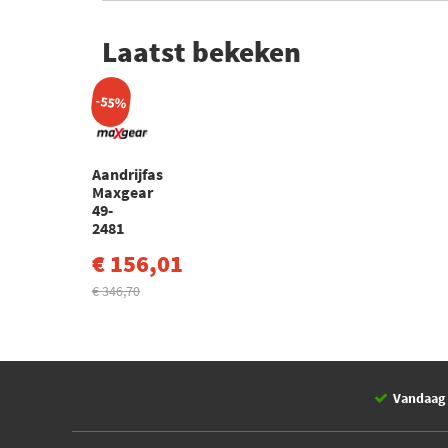
Laatst bekeken
-55%
Aandrijfas
Maxgear
49-
2481
€ 156,01
€ 346,70
Vandaag 