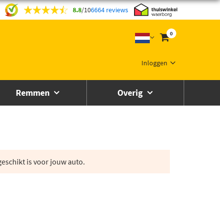
8.8
/
10
6664 reviews
0
Inloggen
Remmen
Overig
eschikt is voor jouw auto.