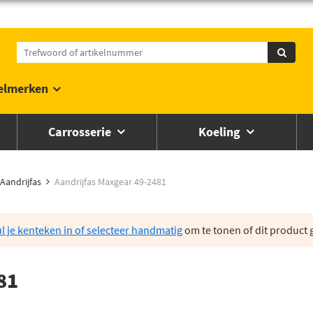
elmerken
Carrosserie
Koeling
Aandrijfas
Aandrijfas Maxgear 49-2481
l je kenteken in of selecteer handmatig
om te tonen of dit product g
81