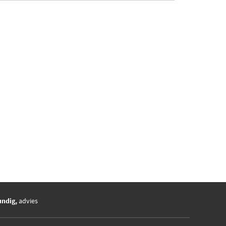
undig,
advies