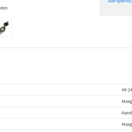
Alle specifi
oten
49-2
Maxg
Aandr
Maxg